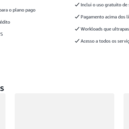
Inclui o uso gratuito de
para o plano pago
Pagamento acima dos li
édito
Workloads que ultrapass
WS
Acesso a todos os servi
s
Carregando
Ca