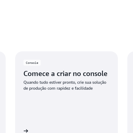
limitados. Implemente seu t
todos os créditos elegíveis 
Aproveite as ofertas de se
especificados. Quando os cl
ou acessam recursos não inc
aplicados automaticamente p
Console
Comece a criar no console
Quando tudo estiver pronto, crie sua solução
de produção com rapidez e facilidade
Saiba mais
Saiba ma