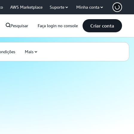
co
AWS Marketplace
Suporte
Minha conta
Criar conta
Pesquisar
Faça login no console
ondições
Mais