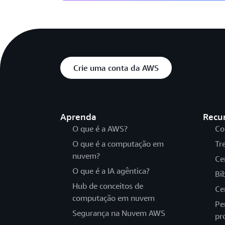
Crie uma conta da AWS
Aprenda
Recu
O que é a AWS?
Co
O que é a computação em
Tr
nuvem?
Ce
O que é a IA agêntica?
Bi
Hub de conceitos de
Ce
computação em nuvem
Pe
Segurança na Nuvem AWS
pr