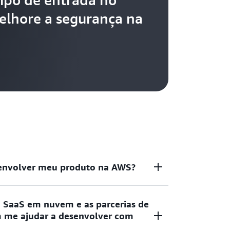
lhore a segurança na
senvolver meu produto na AWS?
 SaaS em nuvem e as parcerias de
ue agem com rapidez são as vencedoras. A
me ajudar a desenvolver com
conjunto de serviços em nuvem, mais de
eio do Amazon Bedrock e suporte prático de