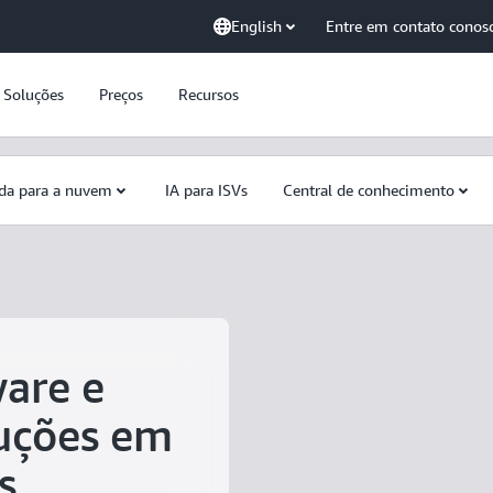
English
Entre em contato conos
Soluções
Preços
Recursos
da para a nuvem
IA para ISVs
Central de conhecimento
are e
luções em
s