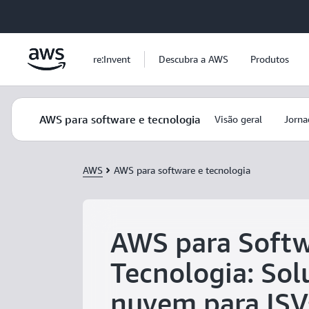
Pular para o conteúdo principal
re:Invent
Descubra a AWS
Produtos
AWS para software e tecnologia
Visão geral
Jorna
AWS
AWS para software e tecnologia
AWS para Softw
Tecnologia: So
nuvem para ISV