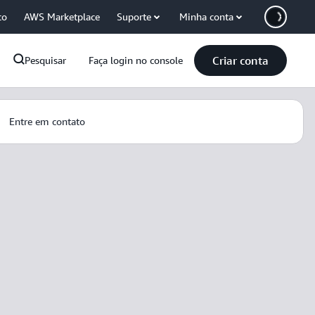
co
AWS Marketplace
Suporte
Minha conta
Criar conta
Pesquisar
Faça login no console
Entre em contato