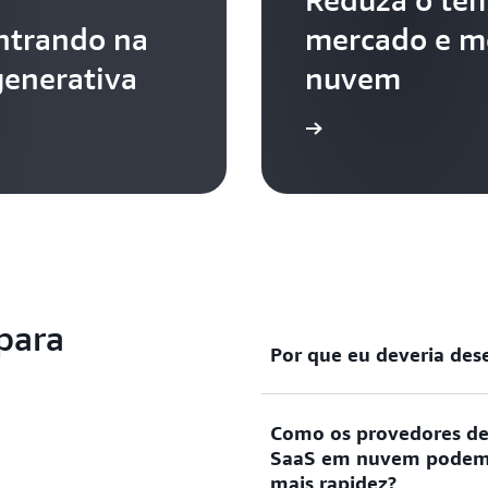
entrando na
mercado e me
generativa
nuvem
Visualize o infográfico
para
Por que eu deveria de
Como os provedores de
As empresas de software q
SaaS em nuvem podem 
AWS oferece o mais amplo 
mais rapidez?
100 modelos de base por m