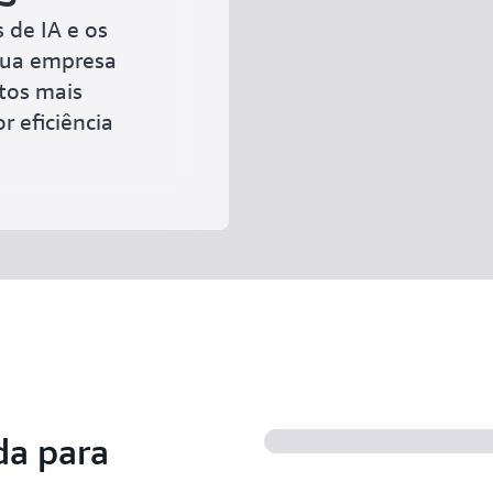
 de IA e os
sua empresa
tos mais
 eficiência
da para