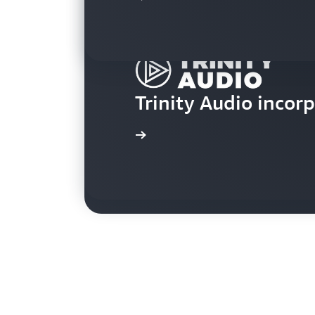
USA Today Network d
Trinity Audio incor
em formato de áudi
Saiba mais
Saiba mais