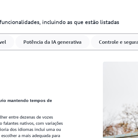
fala para facilitar a dubla
ncionalidades, incluindo as que estão listadas
Saiba mais informações so
vel
Potência da IA generativa
Controle e segur
ário mantendo tempos de
olher entre dezenas de vozes
o falantes nativos, com variações
ioria dos idiomas inclui uma ou
 escolher a mais adequada para