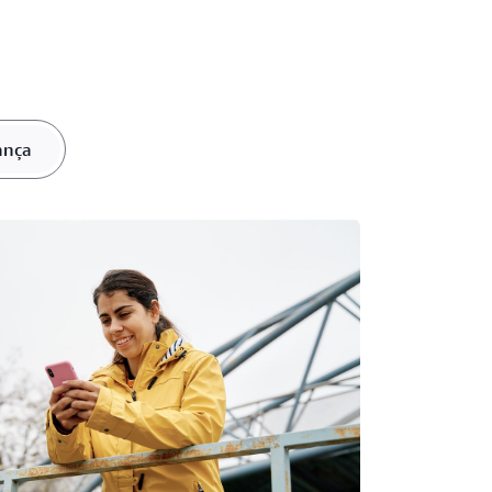
gem em diversas línguas.
bre o SSML
ança