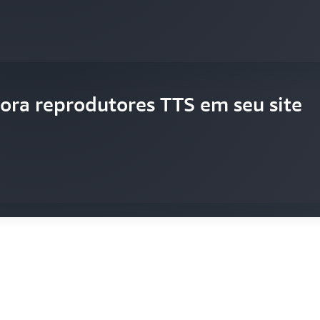
isponibiliza as últimas notícias
pora reprodutores TTS em seu site
o com eficiência