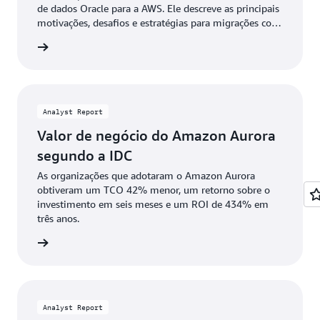
de dados Oracle para a AWS. Ele descreve as principais
motivações, desafios e estratégias para migrações com
êxito da Oracle, incluindo otimização de
ownload
licenciamento, oportunidades de modernização e
ferramentas e serviços de migração disponíveis.
Analyst Report
Valor de negócio do Amazon Aurora
segundo a IDC
As organizações que adotaram o Amazon Aurora
obtiveram um TCO 42% menor, um retorno sobre o
investimento em seis meses e um ROI de 434% em
três anos.
ownload
Analyst Report