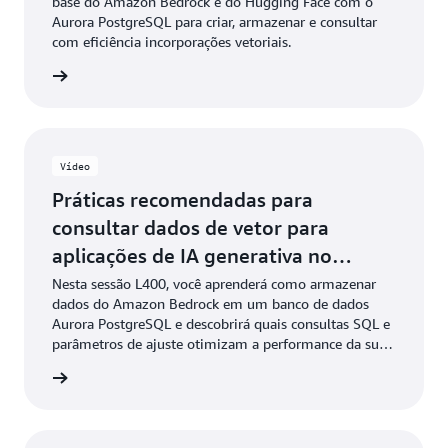
base do Amazon Bedrock e do Hugging Face com o
Aurora PostgreSQL para criar, armazenar e consultar
com eficiência incorporações vetoriais.
ba mais
Vídeo
Práticas recomendadas para
consultar dados de vetor para
aplicações de IA generativa no
PostgreSQL
Nesta sessão L400, você aprenderá como armazenar
dados do Amazon Bedrock em um banco de dados
Aurora PostgreSQL e descobrirá quais consultas SQL e
parâmetros de ajuste otimizam a performance da sua
aplicação ao trabalhar com dados de IA/ML, tipos de
ao vídeo
dados vetoriais, algoritmos de busca do vizinho mais
próximo (exato e aproximado) e indexação otimizada
para vetores.