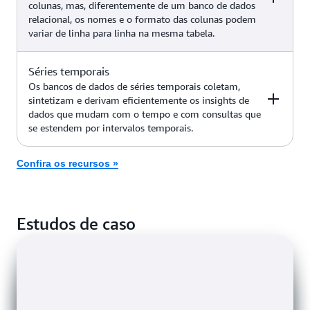
colunas, mas, diferentemente de um banco de dados
Detecção de fraudes, redes sociais,
relacional, os nomes e o formato das colunas podem
mecanismos de recomendação,
variar de linha para linha na mesma tabela.
casos de uso de IA generativa
(como GraphRAG, detecção
Amazon Neptune
aprimorada de fraudes,
Séries temporais
Exemplos
Serviço da AWS
descoberta de novas respostas e
Os bancos de dados de séries temporais coletam,
muito mais)
sintetizam e derivam eficientemente os insights de
dados que mudam com o tempo e com consultas que
Aplicações industriais de grande
Amazon
se estendem por intervalos temporais.
escala para manutenção de
Keyspaces (para
equipamentos, gerenciamento de
Apache Cassandra)
frota e otimização de rotas
Confira os recursos »
Exemplos
Serviço da AWS
Aplicações de Internet das Coisas
Amazon
Estudos de caso
(IoT), DevOps, telemetria
Timestream
industrial