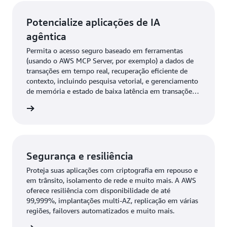
Potencialize aplicações de IA
agêntica
Permita o acesso seguro baseado em ferramentas
(usando o AWS MCP Server, por exemplo) a dados de
transações em tempo real, recuperação eficiente de
contexto, incluindo pesquisa vetorial, e gerenciamento
de memória e estado de baixa latência em transações
escaláveis e de alta simultaneidade.
ba mais
Segurança e resiliência
Proteja suas aplicações com criptografia em repouso e
em trânsito, isolamento de rede e muito mais. A AWS
oferece resiliência com disponibilidade de até
99,999%, implantações multi-AZ, replicação em várias
regiões, failovers automatizados e muito mais.