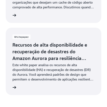
organizações que desejam um cache de código aberto
comprovado de alta performance. Discutimos quando
usar o armazenamento em cache e nos aprofundamos
ba mais
nos principais padrões de modelagem de dados,
otimização de recursos e tipos e padrões de dados
avançados.
Whitepaper
Recursos de alta disponibilidade e
recuperação de desastres do
Amazon Aurora para resiliência
global
Este white paper analisa os recursos de alta
disponibilidade (HA) e recuperação de desastres (DR)
do Aurora. Você aprenderá padrões de design que
permitem o desenvolvimento de aplicações resilientes
em escala global. Saiba como configurar alta
ownload
disponibilidade (HA) e recuperação de desastres (DR)
dentro de uma única região e entre regiões usando os
recursos do Aurora, incluindo implantações Multi-AZ e
o Aurora Global Database.