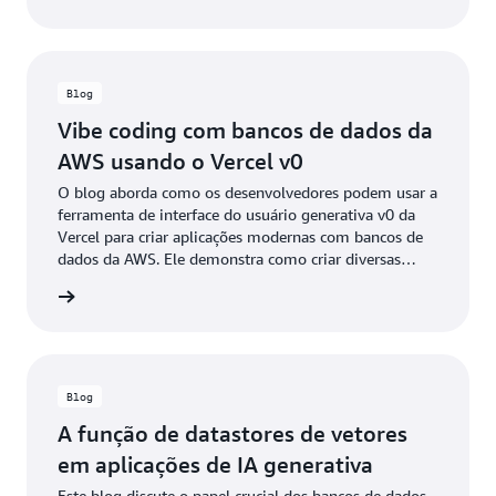
configurações do sistema.
Blog
Vibe coding com bancos de dados da
AWS usando o Vercel v0
O blog aborda como os desenvolvedores podem usar a
ferramenta de interface do usuário generativa v0 da
Vercel para criar aplicações modernas com bancos de
dados da AWS. Ele demonstra como criar diversas
aplicações utilizando diferentes bancos de dados,
a o blog
incluindo Aurora, DynamoDB, ElastiCache e Neptune,
com ênfase na conectividade segura por meio do
OpenID Connect (OIDC).
Blog
A função de datastores de vetores
em aplicações de IA generativa
Este blog discute o papel crucial dos bancos de dados