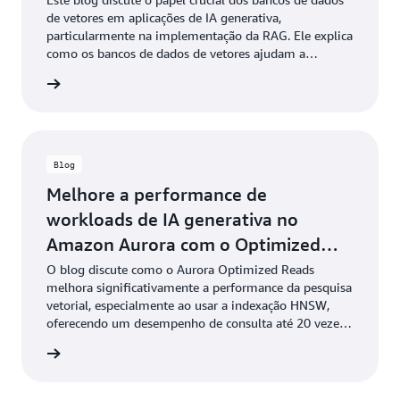
de vetores em aplicações de IA generativa,
particularmente na implementação da RAG. Ele explica
como os bancos de dados de vetores ajudam a
armazenar e consultar incorporações de dados
a o blog
específicos do domínio para aprimorar a precisão e a
relevância das respostas da IA.
Blog
Melhore a performance de
workloads de IA generativa no
Amazon Aurora com o Optimized
Reads e pgvector
O blog discute como o Aurora Optimized Reads
melhora significativamente a performance da pesquisa
vetorial, especialmente ao usar a indexação HNSW,
oferecendo um desempenho de consulta até 20 vezes
melhor em comparação com a indexação IVFFlat.
a o blog