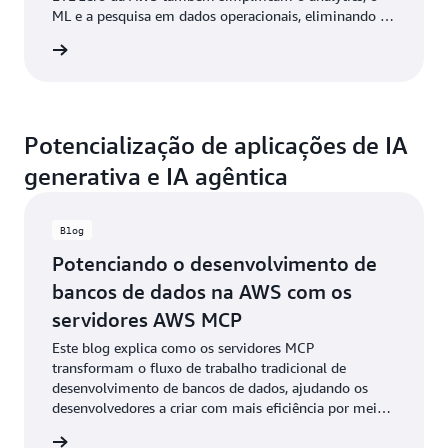
ML e a pesquisa em dados operacionais, eliminando a
necessidade de criar ou gerenciar pipelines de dados.
ba mais
Potencialização de aplicações de IA
generativa e IA agêntica
Blog
Potenciando o desenvolvimento de
bancos de dados na AWS com os
servidores AWS MCP
Este blog explica como os servidores MCP
transformam o fluxo de trabalho tradicional de
desenvolvimento de bancos de dados, ajudando os
desenvolvedores a criar com mais eficiência por meio
de ferramentas assistidas por IA que compreendem o
a o blog
contexto, sugerem melhorias e auxiliam na análise das