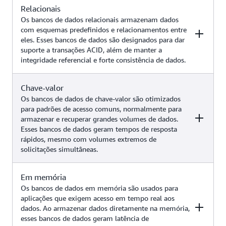
Relacionais
Os bancos de dados relacionais armazenam dados
com esquemas predefinidos e relacionamentos entre
eles. Esses bancos de dados são designados para dar
suporte a transações ACID, além de manter a
integridade referencial e forte consistência de dados.
Chave-valor
Exemplos
Serviço da AWS
Os bancos de dados de chave-valor são otimizados
para padrões de acesso comuns, normalmente para
armazenar e recuperar grandes volumes de dados.
Aplicações tradicionais,
Esses bancos de dados geram tempos de resposta
planejamento de recursos
rápidos, mesmo com volumes extremos de
corporativos (ERP), gerenciamento
solicitações simultâneas.
de relacionamento com clientes
Amazon Aurora
(CRM), comércio eletrônico, casos
Amazon RDS
de uso de IA generativa (como
Em memória
Exemplos
Serviço da AWS
chatbots com geração aumentada
Os bancos de dados em memória são usados para
de recuperação, pesquisa por
aplicações que exigem acesso em tempo real aos
similaridade, sistemas de
dados. Ao armazenar dados diretamente na memória,
Aplicações Web de alto tráfego,
recomendação e muito mais)
esses bancos de dados geram latência de
sistemas de comércio eletrônico,