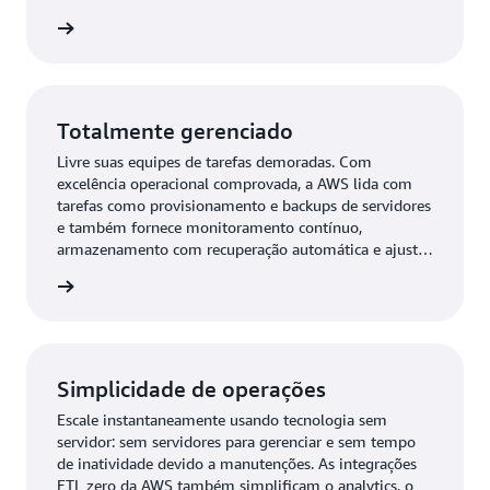
adicionais de preço e performance.
ba mais
Totalmente gerenciado
Livre suas equipes de tarefas demoradas. Com
excelência operacional comprovada, a AWS lida com
tarefas como provisionamento e backups de servidores
e também fornece monitoramento contínuo,
armazenamento com recuperação automática e ajuste
de escala automático.
ba mais
Simplicidade de operações
Escale instantaneamente usando tecnologia sem
servidor: sem servidores para gerenciar e sem tempo
de inatividade devido a manutenções. As integrações
ETL zero da AWS também simplificam o analytics, o