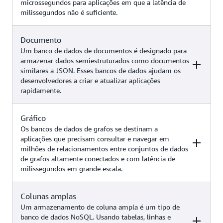
microssegundos para aplicações em que a latência de
aplicações de jogos, casos de uso
milissegundos não é suficiente.
de IA generativa (como pesquisa
Amazon
por similaridade usando a
DynamoDB
integração ETL zero do
Documento
Exemplos
Serviço da AWS
DynamoDB com o Amazon
Um banco de dados de documentos é designado para
OpenSearch Service)
armazenar dados semiestruturados como documentos
similares a JSON. Esses bancos de dados ajudam os
Armazenamento em cache,
desenvolvedores a criar e atualizar aplicações
gerenciamento de sessões, tabelas
rapidamente.
de classificação de jogos,
Amazon
aplicações geoespaciais, casos de
ElastiCache
uso de IA generativa (como
Gráfico
Exemplos
Serviço da AWS
Amazon
chatbots com geração aumentada
Os bancos de dados de grafos se destinam a
MemoryDB
de recuperação, cache semântico,
aplicações que precisam consultar e navegar em
sistemas de recomendação,
milhões de relacionamentos entre conjuntos de dados
Gerenciamento de conteúdo,
detecção de fraudes e muito mais)
de grafos altamente conectados e com latência de
catálogos, perfis de usuário, casos
Amazon
milissegundos em grande escala.
de uso de IA generativa (como
DocumentDB
chatbots com geração aumentada
(compatível com
de recuperação, pesquisa por
Colunas amplas
Exemplos
MongoDB)
Serviço da AWS
similaridade, sistemas de
Um armazenamento de coluna ampla é um tipo de
recomendação e muito mais)
banco de dados NoSQL. Usando tabelas, linhas e