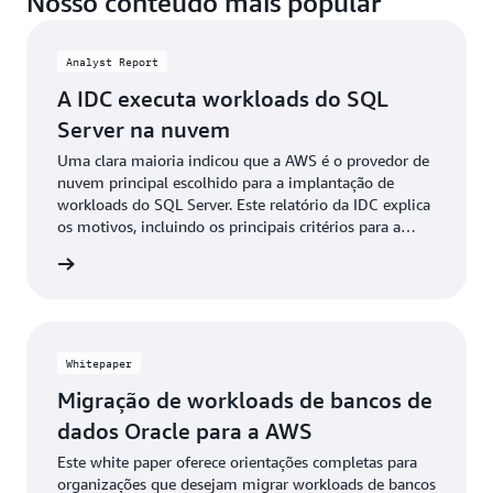
Nosso conteúdo mais popular
Analyst Report
A IDC executa workloads do SQL
Server na nuvem
Uma clara maioria indicou que a AWS é o provedor de
nuvem principal escolhido para a implantação de
workloads do SQL Server. Este relatório da IDC explica
os motivos, incluindo os principais critérios para a
escolha de um provedor de nuvem, os benefícios e as
ownload
opções para o uso da Nuvem AWS, além de
orientações essenciais.
Whitepaper
Migração de workloads de bancos de
dados Oracle para a AWS
Este white paper oferece orientações completas para
organizações que desejam migrar workloads de bancos