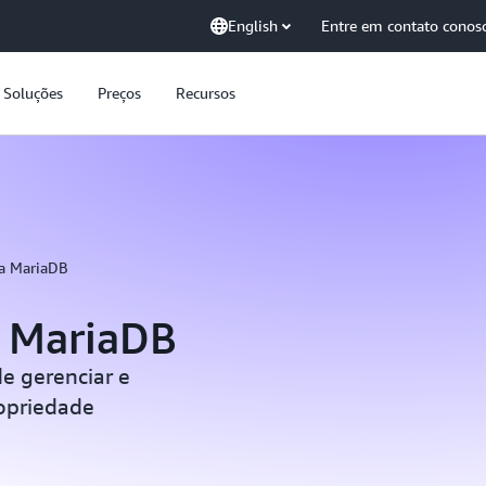
English
Entre em contato conos
Soluções
Preços
Recursos
a MariaDB
 MariaDB
de gerenciar e
ropriedade