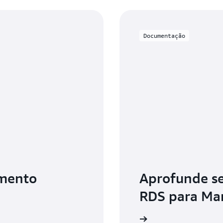
Documentação
amento
Aprofunde s
RDS para Ma
Leia a documentação