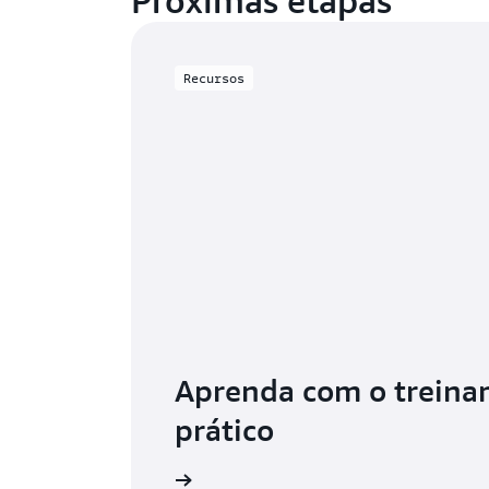
Próximas etapas
Recursos
Aprenda com o trein
prático
Comece a usar o RDS