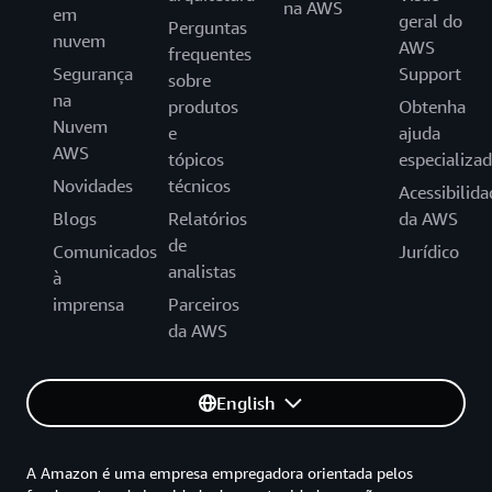
na AWS
em
geral do
Perguntas
nuvem
AWS
frequentes
Segurança
Support
sobre
na
produtos
Obtenha
Nuvem
e
ajuda
AWS
tópicos
especializa
Novidades
técnicos
Acessibilida
Blogs
Relatórios
da AWS
de
Comunicados
Jurídico
analistas
à
imprensa
Parceiros
da AWS
English
A Amazon é uma empresa empregadora orientada pelos