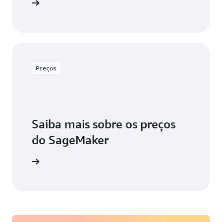
e a usar
Preços
Saiba mais sobre os preços
do SageMaker
aiba mais