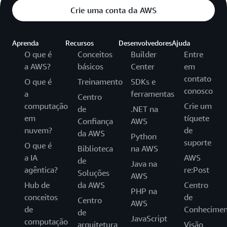
Crie uma conta da AWS
Aprenda
Recursos
Desenvolvedores
Ajuda
O que é
Conceitos
Builder
Entre
a AWS?
básicos
Center
em
contato
O que é
Treinamento
SDKs e
conosco
a
ferramentas
Centro
computação
Crie um
de
.NET na
em
tíquete
Confiança
AWS
nuvem?
de
da AWS
Python
suporte
O que é
Biblioteca
na AWS
a IA
AWS
de
Java na
agêntica?
re:Post
Soluções
AWS
Hub de
da AWS
Centro
PHP na
conceitos
de
Centro
AWS
de
Conhecimen
de
JavaScript
computação
arquitetura
Visão