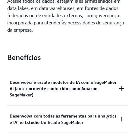
Acesse todos os dados, estejam eles armazenados em
data lakes, em data warehouses, em fontes de dados
federadas ou de entidades externas, com governança
incorporada para atender às necessidades de segurança
da empresa.
Benefícios
Desenvolva e escale modelos de IA com o SageMaker
AI (anteriormente conhecido como Amazon
SageMaker)
Acelere o uso de
IA no SageMaker
com um conjunto
Desenvolva com todas as ferramentas para analytics
e IA no Estúdio Unificado SageMaker
abrangente de funcionalidades para o
desenvolvimento de IA, projetadas com segurança