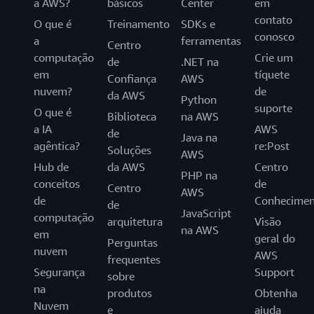
a AWS?
básicos
Center
em
contato
O que é
Treinamento
SDKs e
conosco
a
ferramentas
Centro
computação
Crie um
de
.NET na
em
tíquete
Confiança
AWS
nuvem?
de
da AWS
Python
suporte
O que é
Biblioteca
na AWS
a IA
AWS
de
Java na
agêntica?
re:Post
Soluções
AWS
Hub de
da AWS
Centro
PHP na
conceitos
de
Centro
AWS
de
Conhecimen
de
JavaScript
computação
arquitetura
Visão
na AWS
em
geral do
Perguntas
nuvem
AWS
frequentes
Segurança
Support
sobre
na
produtos
Obtenha
Nuvem
e
ajuda