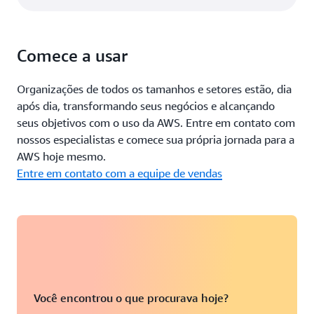
rápido, não há como compará-lo com o processo que
desenvolvimento e mantendo a privacidade e a
tínhamos antes. Reduzimos o tempo de registro de 13
segurança.
minutos para 2 minutos por produto”, explica Juliana de
Comece a usar
Freitas Ribeiro, gerente de registro.
Por outro lado, os clientes do Gimba também obtiveram
Organizações de todos os tamanhos e setores estão, dia
acesso a uma descrição mais completa e informativa,
após dia, transformando seus negócios e alcançando
eliminando perguntas sobre o produto e aumentando a
seus objetivos com o uso da AWS. Entre em contato com
conversão de vendas. “Internamente, esperamos maior
nossos especialistas e comece sua própria jornada para a
produtividade na produção de cadastros e buscas
AWS hoje mesmo.
orgânicas melhor posicionadas com base no uso
Entre em contato com a equipe de vendas
aprimorado de palavras-chave”, revela Daniel Arruda,
citando uma expectativa de crescimento de 10% nessas
buscas.
Próximas etapas
Com o sucesso da plataforma de novos produtos, a
Você encontrou o que procurava hoje?
equipe de registro espera passar todos os produtos