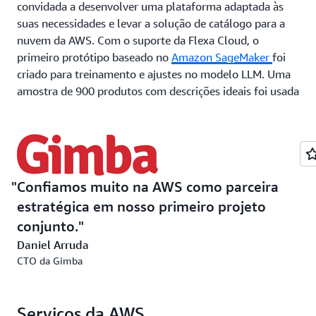
convidada a desenvolver uma plataforma adaptada às
suas necessidades e levar a solução de catálogo para a
nuvem da AWS. Com o suporte da Flexa Cloud, o
primeiro protótipo baseado no
Amazon SageMaker
foi
criado para treinamento e ajustes no modelo LLM. Uma
amostra de 900 produtos com descrições ideais foi usada
para treinar o modelo para que ele entendesse o que é
esperado. “Testamos dois ou três novos produtos
durante o processo de aprendizado e os resultados
foram impressionantes”, diz Arruda.
Confiamos muito na AWS como parceira
“Sabíamos que estávamos no caminho certo com esse
primeiro sucesso”, diz Deivid Bitti, CEO da Flexa Cloud.
estratégica em nosso primeiro projeto
“Quando recebemos acesso ao
Amazon Bedrock
,
conjunto.
iniciamos a transição para o serviço gerenciado da AWS.”
Daniel Arruda
O modelo escolhido, Claude-2, foi fundamental para o
CTO da Gimba
sucesso da plataforma devido à sua grande janela de
contexto (de até 100.000 tokens), o que nos permitiu
usar técnicas avançadas de engenharia imediata que
Serviços da AWS