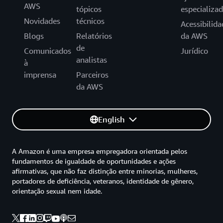
AWS
tópicos
especializa
Novidades
técnicos
Acessibilida
Blogs
Relatórios
da AWS
de
Comunicados
Jurídico
analistas
à
imprensa
Parceiros
da AWS
English
A Amazon é uma empresa empregadora orientada pelos
fundamentos de igualdade de oportunidades e ações
afirmativas, que não faz distinção entre minorias, mulheres,
portadores de deficiência, veteranos, identidade de gênero,
orientação sexual nem idade.