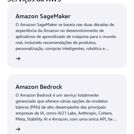
excluíram a necessidade de treinar ou ajustar
manualmente o modelo. Como resultado, reduzimos o
Amazon SageMaker
custo da solução em mais de 50%.
O Amazon SageMaker se baseia nas duas décadas de
Todo o processo de desenvolvimento com a AWS foi
experiência da Amazon no desenvolvimento de
baseado no princípio de personalizar o uso da IA
aplicativos de aprendizado de máquina para o mundo
real, incluindo recomendações de produtos,
generativa de acordo com as necessidades do Gimba,
personalização, compras inteligentes, robótica e
especificamente as da equipe de registro. Criamos uma
dispositivos assistidos por voz.
plataforma on-line com uma única interface fácil de usar
ba mais
que automatiza a aplicação das APIs do Amazon Bedrock
e a criação imediata no back-end.
Amazon Bedrock
Resultados
O Amazon Bedrock é um serviço totalmente
Agora, com alguns cliques, o catálogo de produtos é
gerenciado que oferece várias opções de modelos
atualizado dentro dessa interface que automatiza uma
básicos (FMs) de alto desempenho das principais
empresas de IA, como AI21 Labs, Anthropic, Cohere,
série de ajustes que antes eram realizados
Meta, Stability AI e Amazon, com uma única API, bem
manualmente. “A plataforma já cria com nosso padrão
como um amplo conjunto de recursos necessários para
de comunicação e com marcação HTML. Ficou mais
ba mais
criar aplicativos de IA generativos, simplificando o