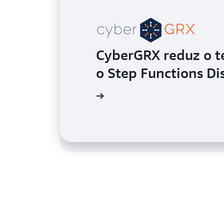
Liberty Mutual red
CyberGRX reduz o 
entrada no mercado
o Step Functions Di
servidor
Veja o cliente
Leia o estudo de caso