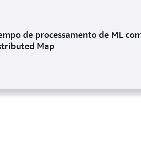
uz custos e melhora o tempo de
tempo de processamento de ML co
 utilizando uma arquitetura sem
stributed Map