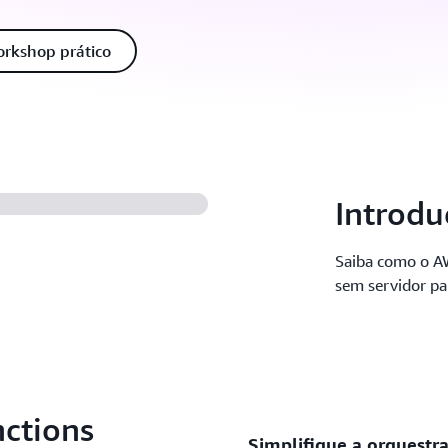
rkshop prático
Introdu
Saiba como o AW
sem servidor pa
nctions
Simplifique a orquestr