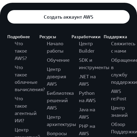
Создать аккаунт AWS
Подробнее
Ресурсы
Разработчики
Поддержка
Что
Начало
Центр
Свяжитесь
такое
работы
Builder
с нами
AWS?
Обучение
SDK и
Обращени
Что
инструменты
в
Центр
такое
службу
доверия
.NET на
облачные
поддержки
AWS
AWS
вычисления?
AWS
Библиотека
Python
Что
re:Post
решений
на AWS
такое
AWS
Центр
Java на
агентный
знаний
Центр
AWS
ИИ?
архитектуры
Обзор
PHP на
Центр
Поддержк
Вопросы
AWS