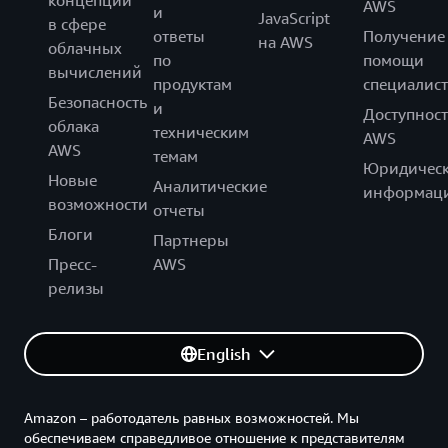
концепций
AWS
и
JavaScript
в сфере
ответы
Получение
на AWS
облачных
по
помощи
вычислений
продуктам
специалист
Безопасность
и
Доступност
облака
техническим
AWS
AWS
темам
Юридическ
Новые
Аналитические
информац
возможности
отчеты
Блоги
Партнеры
Пресс-
AWS
релизы
English
Amazon – работодатель равных возможностей. Мы
обеспечиваем справедливое отношение к представителям