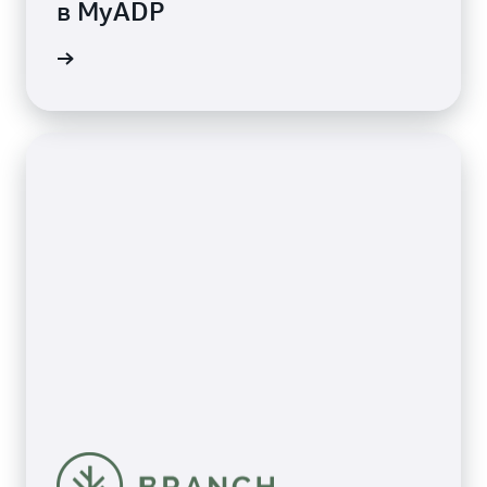
в MyADP
робнее