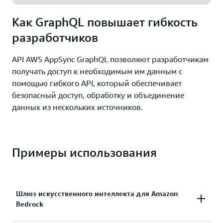
домены AppSync для упрощения операций, кеши
настраивайте каналы, правила аутентификации
системы.
данных. Переложите задачи по
для повышения производительности API, а также
и преобразования сообщений. Используйте
Как GraphQL повышает гибкость
масштабированию на AppSync. Для начала
интеграцию с Amazon CloudWatch и AWS X-Ray
AppSync для управления миллионами
разработчиков
воспользуйтесь уровнем бесплатного
для ведения журналов, отслеживания метрик и
подключений и миллиардами сообщений по
пользования AppSync.
трассировки.
мере роста системы.
API AWS AppSync GraphQL позволяют разработчикам
получать доступ к необходимым им данным с
помощью гибкого API, который обеспечивает
безопасный доступ, обработку и объединение
данных из нескольких источников.
Примеры использования
Шлюз искусственного интеллекта для Amazon
Bedrock