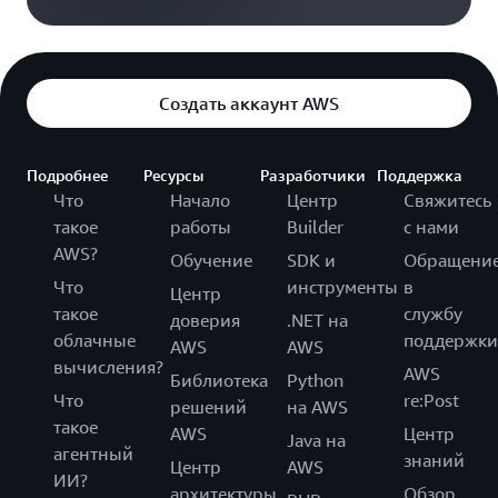
Создать аккаунт AWS
Подробнее
Ресурсы
Разработчики
Поддержка
Что
Начало
Центр
Свяжитесь
такое
работы
Builder
с нами
AWS?
Обучение
SDK и
Обращени
Что
инструменты
в
Центр
такое
службу
доверия
.NET на
облачные
поддержки
AWS
AWS
вычисления?
AWS
Библиотека
Python
Что
re:Post
решений
на AWS
такое
AWS
Центр
Java на
агентный
знаний
Центр
AWS
ИИ?
архитектуры
Обзор