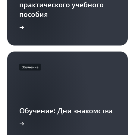
практического учебного
пособия
о сейчас
Обучение
Обучение: Дни знакомства
дробнее