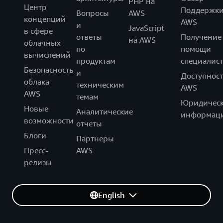
PHP на
Центр
Поддержк
Вопросы
AWS
концепций
AWS
и
JavaScript
в сфере
ответы
Получение
на AWS
облачных
по
помощи
вычислений
продуктам
специалист
Безопасность
и
Доступност
облака
техническим
AWS
AWS
темам
Юридическ
Новые
Аналитические
информац
возможности
отчеты
Блоги
Партнеры
Пресс-
AWS
релизы
English