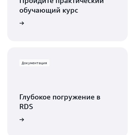
Пройдите практический
обучающий курс
ты с DMS
Документация
Глубокое погружение в
RDS
ентацией