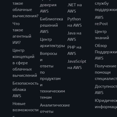
такое
службу
доверия
.NET на
облачные
поддержки
AWS
AWS
вычисления?
AWS
Библиотека
Python
Что
re:Post
решений
на AWS
такое
AWS
Центр
Java на
агентный
знаний
Центр
AWS
ИИ?
архитектуры
Обзор
PHP на
Центр
Поддержк
Вопросы
AWS
концепций
AWS
и
JavaScript
в сфере
ответы
Получение
на AWS
облачных
по
помощи
вычислений
продуктам
специалист
Безопасность
и
Доступност
облака
техническим
AWS
AWS
темам
Юридическ
Новые
Аналитические
информац
возможности
отчеты