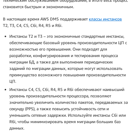
техническим обслуживанием оборудования; в итоге весь процесс
становится быстрым и экономичным.
В настоящее время AWS DMS поддерживает
классы инстансов
T2, T3, C4, C5, C6i, R4, R5 и R6i.
Инстансы T2 и T3 – это экономичные стандартные инстансы,
обеспечивающие базовый уровень производительности ЦП с
возможностью его превышения. Они подходят для
разработки, конфигурирования и тестирования процесса
миграции БД, а также для выполнения периодических
заданий по миграции данных, которые могут использовать
преимущество возможного повышения производительности
ЦП.
Инстансы C4, C5, C6i, R4, R5 и R6i обеспечивают наивысший
уровень производительности процессора, позволяют
значительно увеличить количество пакетов, передаваемых за
секунду (PPS), а также повысить устойчивость сети и
уменьшить сетевые задержки. Используйте инстансы C6i или
R6i, чтобы минимизировать время миграции больших баз
данных.