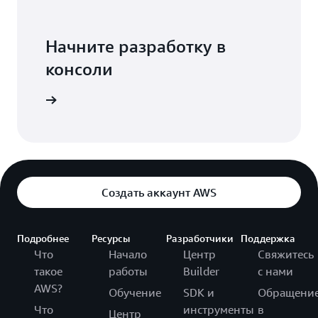
Начните разработку в
консоли
Вход
Создать аккаунт AWS
Подробнее
Ресурсы
Разработчики
Поддержка
Что
Начало
Центр
Свяжитесь
такое
работы
Builder
с нами
AWS?
Обучение
SDK и
Обращени
Что
инструменты
в
Центр