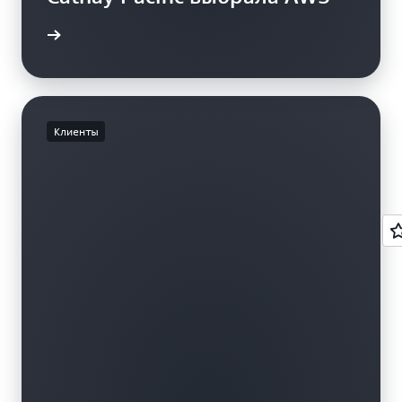
робнее
Клиенты