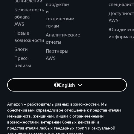
вычислений
продуктам
специалист
Безопасность
и
Доступност
облака
техническим
AWS
AWS
темам
Юридическ
Новые
Аналитические
информац
возможности
отчеты
Блоги
Партнеры
Пресс-
AWS
релизы
English
Amazon – работодатель равных возможностей. Мы
обеспечиваем справедливое отношение к представителям
меньшинств, женщинам, лицам с ограниченными
возможностями, ветеранам боевых действий и
представителям любых гендерных групп и сексуальной
ориентации независимо от их возраста.