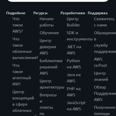
Подробнее
Ресурсы
Разработчики
Поддержка
Что
Начало
Центр
Свяжитесь
такое
работы
Builder
с нами
AWS?
Обучение
SDK и
Обращени
Что
инструменты
в
Центр
такое
службу
доверия
.NET на
облачные
поддержки
AWS
AWS
вычисления?
AWS
Библиотека
Python
Что
re:Post
решений
на AWS
такое
AWS
Центр
Java на
агентный
знаний
Центр
AWS
ИИ?
архитектуры
Обзор
PHP на
Центр
Поддержк
Вопросы
AWS
концепций
AWS
и
JavaScript
в сфере
ответы
Получение
на AWS
облачных
по
помощи