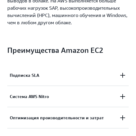
выводов в облаке. На AWS выполняется больше
рабочих нагрузок SAP, высокопроизводительных
вычислений (HPC), машинного обучения и Windows,
чем в любом другом облаке.
Преимущества Amazon EC2
Подписка SLA
Доступ к надежной и масштабируемой
Система AWS Nitro
инфраструктуре по требованию.
Масштабирование ресурсов за несколько минут,
Обеспечение безопасных вычислений для
Оптимизация производительности и затрат
с доступностью согласно SLA на уровне 99,99 %.
приложений. Система безопасности лежит в
основе Amazon EC2 с AWS Nitro System.
Подробнее