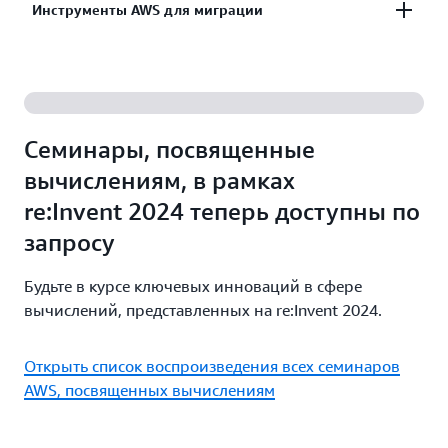
Оптимизируйте производительность и затраты с
Инструменты AWS для миграции
помощью таких гибких ресурсов, как инстансы
Подробнее
на базе AWS Graviton, спотовые инстансы
С легкостью мигрируйте и разрабатывайте
Amazon EC2 и Экономичные планы AWS.
приложения, используя AWS Migration Tools, AWS
Managed Services или Amazon Lightsail. Узнайте,
Подробнее
Семинары, посвященные
как AWS может помочь вам.
вычислениям, в рамках
re:Invent 2024 теперь доступны по
Подробнее
запросу
Будьте в курсе ключевых инноваций в сфере
вычислений, представленных на re:Invent 2024.
Открыть список воспроизведения всех семинаров
AWS, посвященных вычислениям