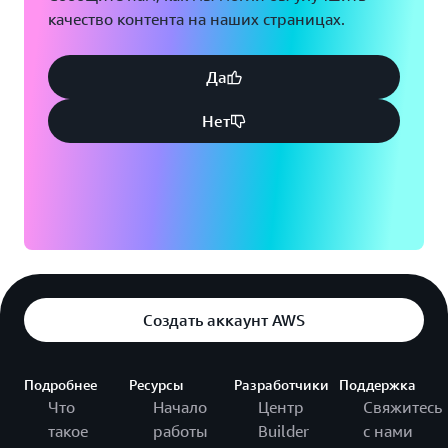
качество контента на наших страницах.
Да
Нет
Создать аккаунт AWS
Подробнее
Ресурсы
Разработчики
Поддержка
Что
Начало
Центр
Свяжитесь
такое
работы
Builder
с нами