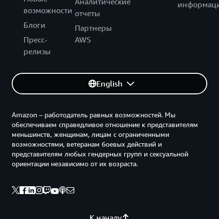
Аналитические
информац
возможности
отчеты
Блоги
Партнеры
Пресс-
AWS
релизы
English
Amazon – работодатель равных возможностей. Мы
обеспечиваем справедливое отношение к представителям
меньшинств, женщинам, лицам с ограниченными
возможностями, ветеранам боевых действий и
представителям любых гендерных групп и сексуальной
ориентации независимо от их возраста.
К началу