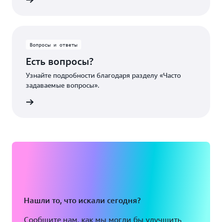
робнее
Вопросы и ответы
Есть вопросы?
Узнайте подробности благодаря разделу «Часто
задаваемые вопросы».
робнее
Нашли то, что искали сегодня?
Сообщите нам, как мы могли бы улучшить