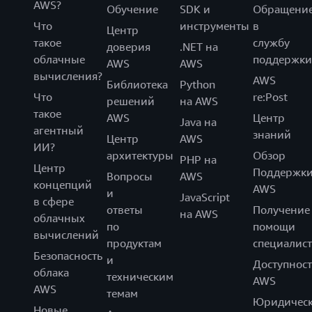
AWS?
Обучение
SDK и
Обращени
Что
инструменты
в
Центр
такое
службу
доверия
.NET на
облачные
поддержки
AWS
AWS
вычисления?
AWS
Библиотека
Python
Что
re:Post
решений
на AWS
такое
AWS
Центр
Java на
агентный
знаний
Центр
AWS
ИИ?
архитектуры
Обзор
PHP на
Центр
Поддержк
Вопросы
AWS
концепций
AWS
и
JavaScript
в сфере
ответы
Получение
на AWS
облачных
по
помощи
вычислений
продуктам
специалист
Безопасность
и
Доступност
облака
техническим
AWS
AWS
темам
Юридическ
Новые