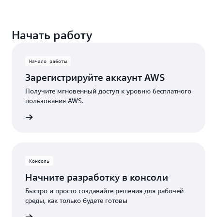
Уверенно создавайте и масштабируйте свои
бесплатными пробными версиями. Начните
решения.
Пользуйтесь бессрочными бесплатными
пользоваться сервисом с пробной версии и
Начать работу
сервисами с установленными ежемесячными
применяйте все доступные кредиты для
лимитами. При превышении клиентами
превышения установленных лимитов.
лимитов бесплатного пользования или при
Начало работы
использовании функций, не включенных в
Зарегистрируйте аккаунт AWS
уровень бесплатного пользования, для покрытия
дополнительных расходов автоматически
Получите мгновенный доступ к уровню бесплатного
пользования AWS.
используются кредиты.
унт AWS
Консоль
Начните разработку в консоли
Быстро и просто создавайте решения для рабочей
среды, как только будете готовы