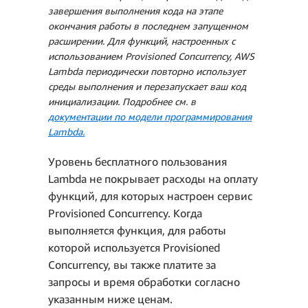
Суммарные расходы =
завершения выполнения кода на этапе
Плата за запросы + Плата
окончания работы в последнем запущенном
за вычисления =
расширении. Для функций, настроенных с
1,49 USD + 248,00 USD =
использованием Provisioned Concurrency, AWS
Lambda периодически повторно использует
249,49 USD
среды выполнения и перезапускает ваш код
инициализации. Подробнее см. в
документации по модели программирования
Lambda.
Уровень бесплатного пользования
Lambda не покрывает расходы на оплату
функций, для которых настроен сервис
Provisioned Concurrency. Когда
выполняется функция, для работы
Плата за вычисления за
которой используется Provisioned
месяц:
Concurrency, вы также платите за
запросы и время обработки согласно
указанным ниже ценам.