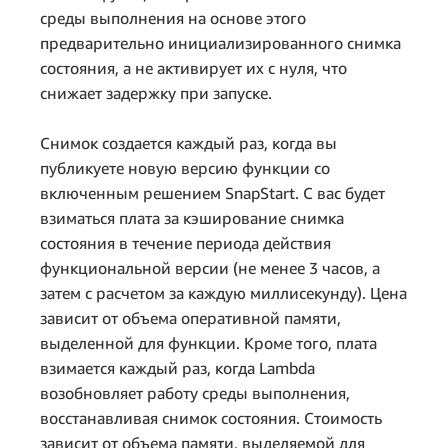
среды выполнения на основе этого
Общая стоимость за
предварительно инициализированного снимка
месяц:
состояния, а не активирует их с нуля, что
снижает задержку при запуске.
Снимок создается каждый раз, когда вы
публикуете новую версию функции со
106,41 USD в
включенным решением SnapStart. С вас будет
месяц
взиматься плата за кэширование снимка
состояния в течение периода действия
функциональной версии (не менее 3 часов, а
затем с расчетом за каждую миллисекунду). Цена
зависит от объема оперативной памяти,
выделенной для функции. Кроме того, плата
взимается каждый раз, когда Lambda
возобновляет работу среды выполнения,
восстанавливая снимок состояния. Стоимость
зависит от объема памяти, выделяемой для