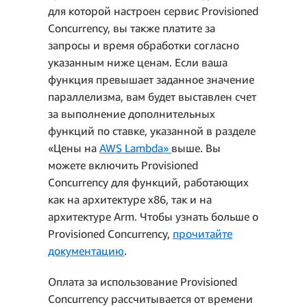
для которой настроен сервис Provisioned
Concurrency, вы также платите за
2 млн * 0,2 USD/
запросы и время обработки согласно
млн = 0,40 USD
указанным ниже ценам. Если ваша
функция превышает заданное значение
Общая стоимость в
параллелизма, вам будет выставлен счет
7,44 млн *
месяц
за выполнение дополнительных
0,20 USD/млн +
Суммарные расходы =
функций по ставке, указанной в разделе
1,448 USD = 1,49 USD
Плата за вычисления +
«Цены на
AWS Lambda»
выше. Вы
Плата за вычисления за
Плата за запросы =
можете включить Provisioned
месяц:
2,33 USD + 0,40 USD =
Concurrency для функций, работающих
2,73 USD в месяц
как на архитектуре x86, так и на
архитектуре Arm. Чтобы узнать больше о
Provisioned Concurrency,
прочитайте
документацию
.
Оплата за использование Provisioned
Concurrency рассчитывается от времени