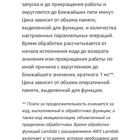
запуска и до прекращения работы и
округляется до ближайших пяти минут.
Цена зависит от объема памяти,
Ежемесячное
выделенной для функции, и количества
потребление
настроенных параллельных операций.
ресурсов (ГБ-с) →
Время обработки рассчитывается от
14,88 млн секунд *
начала исполнения кода до возврата
1024 МБ/1024 МБ =
значения или прекращения работы по
14,88 ГБ-с
иной причине с округлением до
Ежемесячная
ближайшего значения, кратного 1 мс**.
стоимость
Цена зависит от объема оперативной
вычислений = 14,88 млн
памяти, выделенной для функции.
ГБ-с *
** Плата за продолжительность взимается за
0,0000166667 USD =
код, выполняемый в обработчике функции, а
248,00 USD.
также код инициализации, объявленный за
пределами обработчика. Время обработки
Общая стоимость в
функций Lambda с расширениями AWS Lambda
месяц
включает и то время, которое необходимо для