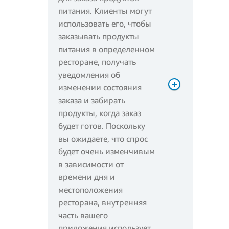
питания. Клиенты могут
использовать его, чтобы
заказывать продукты
питания в определенном
ресторане, получать
уведомления об
изменении состояния
заказа и забирать
продукты, когда заказ
будет готов. Поскольку
6 320 000 *
вы ожидаете, что спрос
0,0000166667 USD =
будет очень изменчивым
105,33 USD
в зависимости от
времени дня и
Плата за запросы за
местоположения
месяц:
ресторана, внутренняя
часть вашего
приложения использует