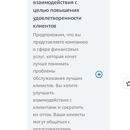
взаимодействия с
целью повышения
удовлетворенности
клиентов
Предположим, что вы
представляете компанию
в сфере финансовых
услуг, которая хочет
Общее время
лучше понимать
вычислений (в
проблемы
секунда) = 3 млн *
обслуживания лучших
120 мс = 360 000 секунд
клиентов. Вы хотите
Общие вычислительные
улучшить
ресурсы (ГБ-с) =
взаимодействие с
360 000 * 1536 МБ /
клиентами и сократить
1024 МБ = 540 000 ГБ-с
их отток. Ваши клиенты
Суммарные
могут общаться с
вычисления –
представителями