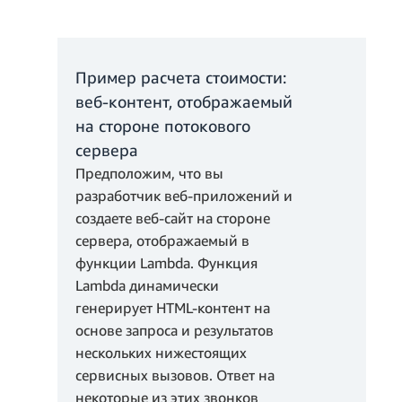
Пример расчета стоимости:
веб-контент, отображаемый
на стороне потокового
сервера
Предположим, что вы
разработчик веб-приложений и
создаете веб-сайт на стороне
сервера, отображаемый в
2 * 0,20 USD/
функции Lambda. Функция
10,2 млн *
млн = 0,40 USD
Lambda динамически
2,419,200 ГБ-
генерирует HTML-контент на
с 0,0000041667 USD =
Стоимость запросов
основе запроса и результатов
10,08 USD
при выключенном
нескольких нижестоящих
сервисе Provisioned
сервисных вызовов. Ответ на
Стоимость запросов
Concurrency
некоторые из этих звонков