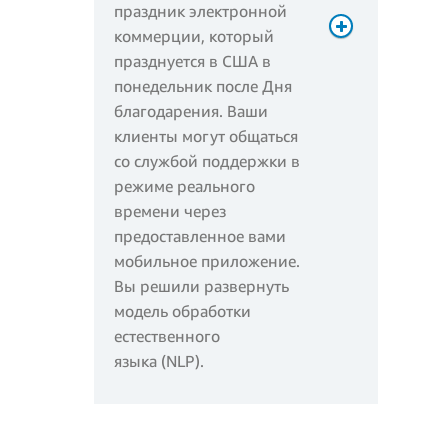
* 0,2 USD/миллион =
праздник электронной
1 USD
коммерции, который
празднуется в США в
Ежемесячная плата за
понедельник после Дня
краткосрочное
благодарения. Ваши
хранилище:
клиенты могут общаться
со службой поддержки в
режиме реального
времени через
предоставленное вами
мобильное приложение.
Вы решили развернуть
модель обработки
естественного
языка (NLP).