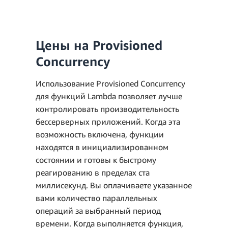
Цены на Provisioned
Concurrency
Использование Provisioned Concurrency
для функций Lambda позволяет лучше
контролировать производительность
бессерверных приложений. Когда эта
возможность включена, функции
находятся в инициализированном
состоянии и готовы к быстрому
Плата за запросы за
3 млн запросов – 1 млн
реагированию в пределах ста
месяц
запросов на уровне
миллисекунд. Вы оплачиваете указанное
бесплатного
вами количество параллельных
пользования = 2 млн
операций за выбранный период
оплачиваемых запросов
времени. Когда выполняется функция,
в месяц