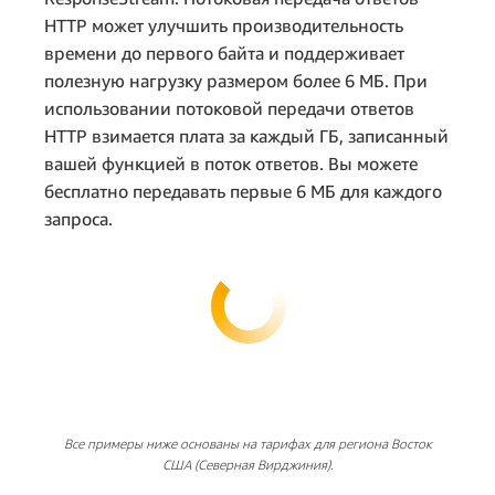
HTTP может улучшить производительность
времени до первого байта и поддерживает
полезную нагрузку размером более 6 МБ. При
использовании потоковой передачи ответов
Стоимость
HTTP взимается плата за каждый ГБ, записанный
использования
4,32 млн ГБ/с *
вашей функцией в поток ответов. Вы можете
Provisioned
0,0000041667 USD =
бесплатно передавать первые 6 МБ для каждого
Concurrency:
18 USD
запроса.
Стоимость запросов:
Все примеры ниже основаны на тарифах для региона Восток
США (Северная Вирджиния).