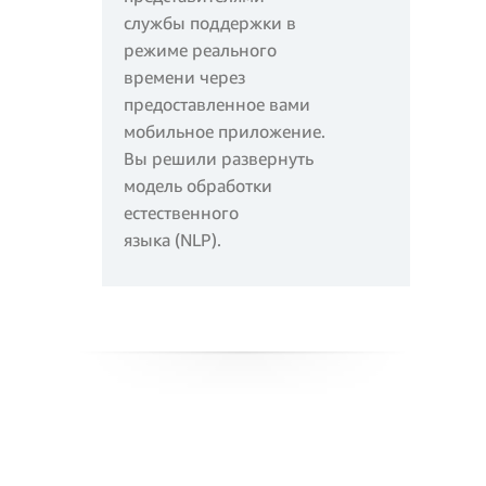
Вычисления в рамках
службы поддержки в
бесплатного
режиме реального
пользования =
времени через
Оплачиваемые
предоставленное вами
вычисления за месяц
мобильное приложение.
в ГБ‑с
Вы решили развернуть
540 000 ГБ‑с –
модель обработки
400 000 ГБ‑с в рамках
естественного
бесплатного
языка (NLP).
пользования =
140 000 ГБ‑с
Плата за вычисления за
месяц =
140 000 *
0,0000166667 USD =
2,33 USD
Плата за запросы за
месяц