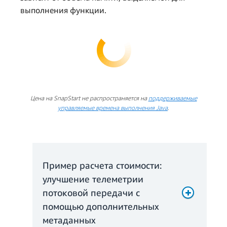
выполнения функции.
Цена на SnapStart не распространяется на
поддерживаемые
управляемые времена выполнения Java
.
Пример расчета стоимости:
Стоимость
улучшение телеметрии
использования
потоковой передачи с
Provisioned
помощью дополнительных
Concurrency:
метаданных