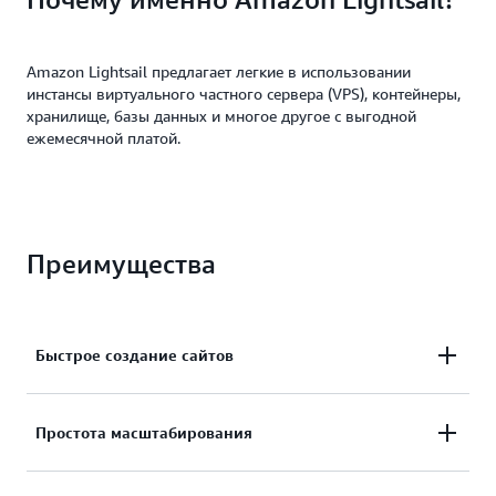
Amazon Lightsail предлагает легкие в использовании
инстансы виртуального частного сервера (VPS), контейнеры,
хранилище, базы данных и многое другое с выгодной
ежемесячной платой.
Преимущества
Быстрое создание сайтов
Создавайте веб-сайт или приложение всего за
Простота масштабирования
несколько кликов. Автоматически настраивайте
сеть, доступ и среду безопасности.