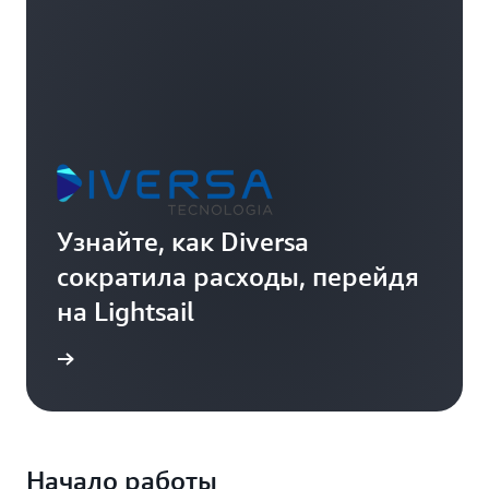
Узнайте, как Diversa
сократила расходы, перейдя
на Lightsail
ндации
Начало работы