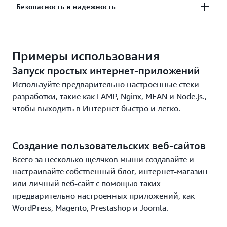
С легкостью увеличивайте масштаб по мере
Безопасность и надежность
роста организации или переносите ресурсы в
более крупную экосистему AWS, например в
Положитесь на безопасность и надежность
Amazon EC2.
Примеры использования
лидирующей мировой облачной платформы.
Запуск простых интернет-приложений
Используйте предварительно настроенные стеки
разработки, такие как LAMP, Nginx, MEAN и Node.js.,
чтобы выходить в Интернет быстро и легко.
Создание пользовательских веб-сайтов
Всего за несколько щелчков мыши создавайте и
настраивайте собственный блог, интернет-магазин
или личный веб-сайт с помощью таких
предварительно настроенных приложений, как
WordPress, Magento, Prestashop и Joomla.