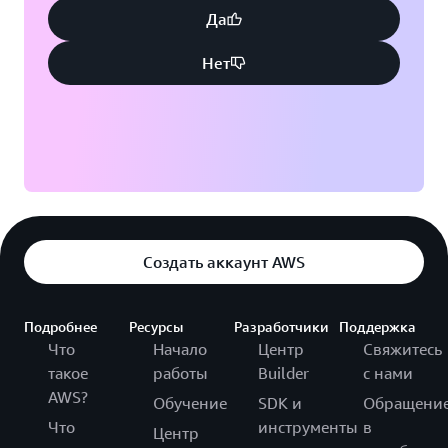
Да
Нет
Создать аккаунт AWS
Подробнее
Ресурсы
Разработчики
Поддержка
Что
Начало
Центр
Свяжитесь
такое
работы
Builder
с нами
AWS?
Обучение
SDK и
Обращени
Что
инструменты
в
Центр