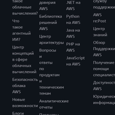
такое
службу
доверия
.NET на
облачные
поддержки
AWS
AWS
вычисления?
AWS
Библиотека
Python
Что
re:Post
решений
на AWS
такое
AWS
Центр
Java на
агентный
знаний
Центр
AWS
ИИ?
архитектуры
Обзор
PHP на
Центр
Поддержк
Вопросы
AWS
концепций
AWS
и
JavaScript
в сфере
ответы
Получение
на AWS
облачных
по
помощи
вычислений
продуктам
специалист
Безопасность
и
Доступност
облака
техническим
AWS
AWS
темам
Юридическ
Новые
Аналитические
информац
возможности
отчеты
Блоги
Партнеры