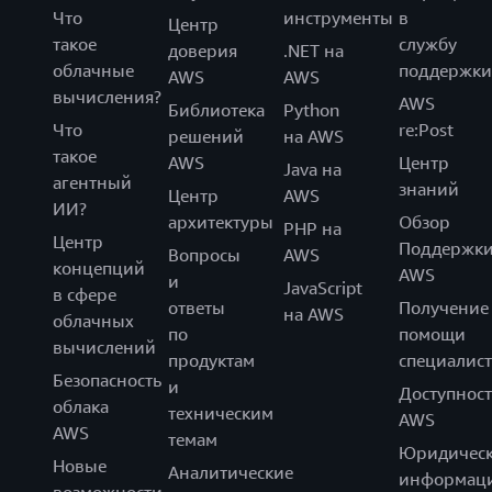
Что
инструменты
в
Центр
такое
службу
доверия
.NET на
облачные
поддержки
AWS
AWS
вычисления?
AWS
Библиотека
Python
Что
re:Post
решений
на AWS
такое
AWS
Центр
Java на
агентный
знаний
Центр
AWS
ИИ?
архитектуры
Обзор
PHP на
Центр
Поддержк
Вопросы
AWS
концепций
AWS
и
JavaScript
в сфере
ответы
Получение
на AWS
облачных
по
помощи
вычислений
продуктам
специалист
Безопасность
и
Доступност
облака
техническим
AWS
AWS
темам
Юридическ
Новые
Аналитические
информац