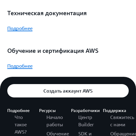
Техническая документация
Подробнее
Обучение и сертификация AWS
Подробнее
Создать аккаунт AWS
Подробнее
Ресурсы
Разработчики
Поддержка
Что
Начало
Центр
Свяжитесь
такое
работы
Builder
с нами
AWS?
Обучение
SDK и
Обращени