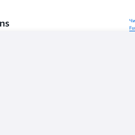
и частных адресах, улуч
управления с участием ч
счет автоматического вос
ns
Чи
выполнения.
Fu