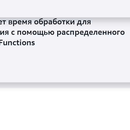
т время обработки для
жает уровень затрат и сокращает
ия с помощью распределенного
ынок за счет применения
Functions
итектуры