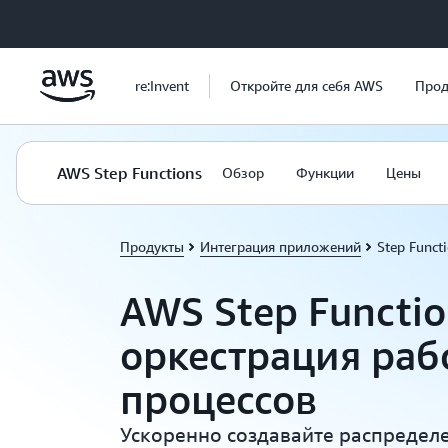
Перейти к главному контенту
re:Invent
Откройте для себя AWS
Прод
AWS Step Functions
Обзор
Функции
Цены
Продукты
Интеграция приложений
Step Funct
AWS Step Functio
оркестрация раб
процессов
Ускоренно создавайте распредел