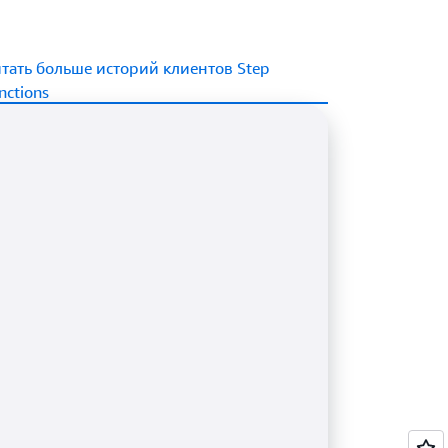
шайте наблюдаемость с помощью средств
еловека и обеспечивайте надежность за
становления после сбоев и четких путей
тать больше историй клиентов Step
nctions