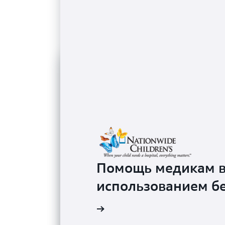
Помощь медикам в 
использованием б
 с примером применения