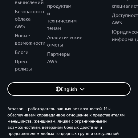
вычислений
продуктам
специалист
Безопасность
и
Доступност
облака
техническим
AWS
AWS
темам
Юридическ
Новые
Аналитические
информац
возможности
отчеты
Блоги
Партнеры
Пресс-
AWS
релизы
English
Amazon – работодатель равных возможностей. Мы
обеспечиваем справедливое отношение к представителям
меньшинств, женщинам, лицам с ограниченными
возможностями, ветеранам боевых действий и
представителям любых гендерных групп и сексуальной