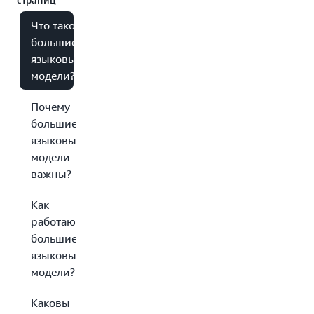
Что такое
большие
языковые
модели?
Почему
большие
языковые
модели
важны?
Как
работают
большие
языковые
модели?
Каковы