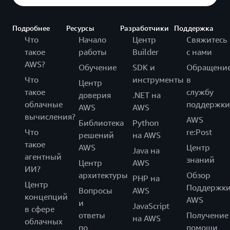
Подробнее
Ресурсы
Разработчики
Поддержка
Что
Начало
Центр
Свяжитесь
такое
работы
Builder
с нами
AWS?
Обучение
SDK и
Обращени
Что
инструменты
в
Центр
такое
службу
доверия
.NET на
облачные
поддержки
AWS
AWS
вычисления?
AWS
Библиотека
Python
Что
re:Post
решений
на AWS
такое
AWS
Центр
Java на
агентный
знаний
Центр
AWS
ИИ?
архитектуры
Обзор
PHP на
Центр
Поддержк
Вопросы
AWS
концепций
AWS
и
JavaScript
в сфере
ответы
Получение
на AWS
облачных
по
помощи