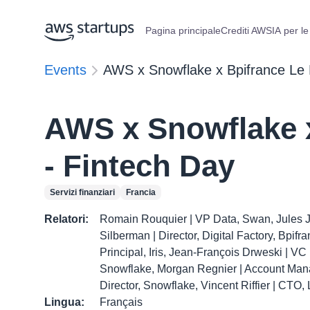
Pagina principale
Crediti AWS
IA per le
Events
AWS x Snowflake x Bpifrance Le 
AWS x Snowflake 
- Fintech Day
Servizi finanziari
Francia
Relatori
:
Romain Rouquier | VP Data, Swan, Jules J
Silberman | Director, Digital Factory, Bpif
Principal, Iris, Jean-François Drweski | V
Snowflake, Morgan Regnier | Account Mana
Director, Snowflake, Vincent Riffier | CTO,
Lingua
:
Français