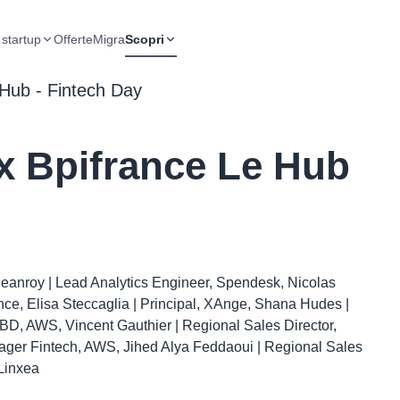
 startup
Offerte
Migra
Scopri
Hub - Fintech Day
x Bpifrance Le Hub
eanroy | Lead Analytics Engineer, Spendesk, Nicolas
rance, Elisa Steccaglia | Principal, XAnge, Shana Hudes |
C BD, AWS, Vincent Gauthier | Regional Sales Director,
ger Fintech, AWS, Jihed Alya Feddaoui | Regional Sales
 Linxea