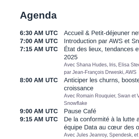
Agenda
6:30 AM UTC
Accueil & Petit-déjeuner n
7:00 AM UTC
Introduction par AWS et S
7:15 AM UTC
État des lieux, tendances 
2025
Avec Shana Hudes, Iris, Elisa Ste
par Jean-François Drweski, AWS
8:00 AM UTC
Anticiper les churns, boos
croissance
Avec Romain Rouquier, Swan et Vi
Snowflake
9:00 AM UTC
Pause Café
9:15 AM UTC
De la conformité à la lutte 
équipe Data au cœur des o
Avec Jules Jeanroy, Spendesk, e