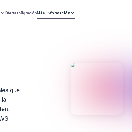
s
Ofertas
Migración
Más información
ales que
 la
ten,
AWS.