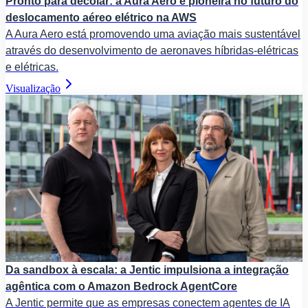
Pronto para decolar: a Aura Aero é pioneira no futuro do
deslocamento aéreo elétrico na AWS
A Aura Aero está promovendo uma aviação mais sustentável
através do desenvolvimento de aeronaves híbridas-elétricas
e elétricas.
Visualização
Da sandbox à escala: a Jentic impulsiona a integração
agêntica com o Amazon Bedrock AgentCore
A Jentic permite que as empresas conectem agentes de IA