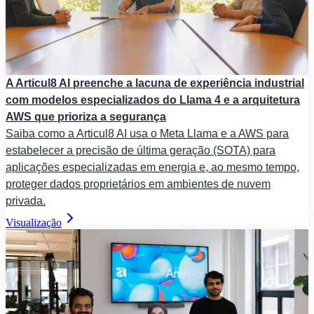
A Articul8 AI preenche a lacuna de experiência industrial
com modelos especializados do Llama 4 e a arquitetura
AWS que prioriza a segurança
Saiba como a Articul8 AI usa o Meta Llama e a AWS para
estabelecer a precisão de última geração (SOTA) para
aplicações especializadas em energia e, ao mesmo tempo,
proteger dados proprietários em ambientes de nuvem
privada.
Visualização