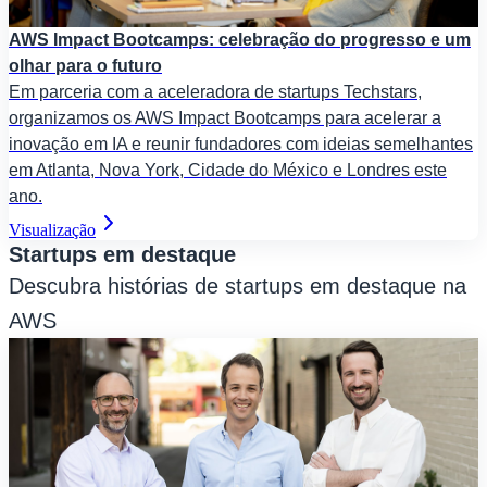
AWS Impact Bootcamps: celebração do progresso e um
olhar para o futuro
Em parceria com a aceleradora de startups Techstars,
organizamos os AWS Impact Bootcamps para acelerar a
inovação em IA e reunir fundadores com ideias semelhantes
em Atlanta, Nova York, Cidade do México e Londres este
ano.
Visualização
Startups em destaque
Descubra histórias de startups em destaque na
AWS