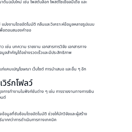
ต้นฉบับใหม่ เช่น โพสต์บล็อก โพสต์โซเชียลมีเดีย และ
ใช้ แบ่งงานโดยอัตโนมัติ กลืนและวิเคราะห์ข้อมูลหลายรูปแบบ
ม่เพื่อตอบสนองคำขอ
ยาว เช่น บทความ รายงาน เอกสารการวิจัย เอกสารทาง
ข้อมูลสําคัญได้อย่างรวดเร็วและมีประสิทธิภาพ
้แก่แคมเปญโฆษณา เว็บไซต์ การนำเสนอ และอื่น ๆ อีก
เวิร์กโฟลว์
ปรุงการทำงานในฟังก์ชันต่าง ๆ เช่น การรายงานทางการเงิน
นต์
ข้อมูลที่ซับซ้อนโดยอัตโนมัติ ช่วยให้นักวิจัยและผู้สร้าง
ุทธ์มากกว่าการดำเนินการทางเทคนิค