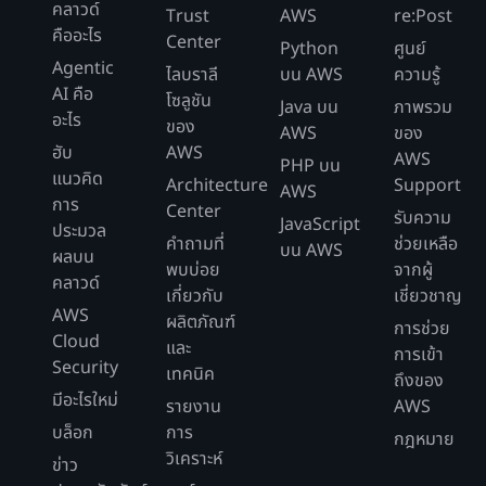
คลาวด์
Trust
AWS
re:Post
คืออะไร
Center
Python
ศูนย์
Agentic
ไลบราลี
บน AWS
ความรู้
AI คือ
โซลูชัน
Java บน
ภาพรวม
อะไร
ของ
AWS
ของ
ฮับ
AWS
AWS
PHP บน
แนวคิด
Architecture
Support
AWS
การ
Center
รับความ
JavaScript
ประมวล
คำถามที่
ช่วยเหลือ
บน AWS
ผลบน
พบบ่อย
จากผู้
คลาวด์
เกี่ยวกับ
เชี่ยวชาญ
AWS
ผลิตภัณฑ์
การช่วย
Cloud
และ
การเข้า
Security
เทคนิค
ถึงของ
มีอะไรใหม่
รายงาน
AWS
บล็อก
การ
กฎหมาย
วิเคราะห์
ข่าว