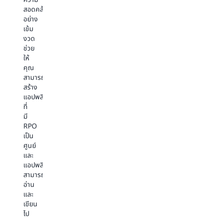
คลา
แพร่
ปรับ
สอดคล้อง
วด์
อย่าง
ใช้
อย่าง
และ
มี
ตะกร้า
เข้ม
อื่น
ประสิทธิผล
สินค้า
งวด
ๆ
มาก
การ
ช่วย
อีก
ขึ้น
ติดตาม
ให้
มากมาย
การ
สินค้า
คุณ
เสนอ
คงคลัง
สามารถ
รา
และ
สร้าง
คา
อื่นๆ
แอปพลิเคชัน
แบบ
ที่
เรี
มี
ยล
RPO
ไทม์
เป็น
การ
ศูนย์
กำหนด
และ
เป้า
แอปพลิเคชัน
หมาย
สามารถ
โฆษณา
อ่าน
และ
และ
การ
เขียน
ระบุ
ไป