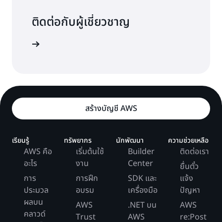
ติดต่อกับผู้เชี่ยวชาญ
รสนับสนุน
สร้างบัญชี AWS
เรียนรู้
ทรัพยากร
นักพัฒนา
ความช่วยเหลือ
AWS คือ
เริ่มต้นใช้
Builder
ติดต่อเรา
อะไร
งาน
Center
ยื่นตั๋ว
การ
การฝึก
SDK และ
แจ้ง
ประมวล
อบรม
เครื่องมือ
ปัญหา
ผลบน
AWS
.NET บน
AWS
คลาวด์
Trust
AWS
re:Post