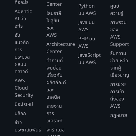
คืออะไร
Center
Python
ศูนย์
Agentic
ไลบราลี
บน AWS
ความรู้
AI คือ
โซลูชัน
Java บน
ภาพรวม
อะไร
ของ
AWS
ของ
ฮับ
AWS
AWS
PHP บน
แนวคิด
Architecture
Support
AWS
การ
Center
รับความ
JavaScript
ประมวล
คำถามที่
ช่วยเหลือ
บน AWS
ผลบน
พบบ่อย
จากผู้
คลาวด์
เกี่ยวกับ
เชี่ยวชาญ
AWS
ผลิตภัณฑ์
การช่วย
Cloud
และ
การเข้า
Security
เทคนิค
ถึงของ
มีอะไรใหม่
รายงาน
AWS
บล็อก
การ
กฎหมาย
วิเคราะห์
ข่าว
ประชาสัมพันธ์
พาร์ทเนอ