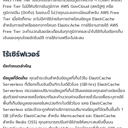
AWS Free Tier ใช้ได้กับบริการที่เข้าร่วมในภูมิภาคต่าง ๆ ทั่วโลก เครดิต
Free Tier ไม่มีให้บริการในภูมิภาค AWS GovCloud (สหรัฐฯ) หรือ
ภูมิภาคจีน (ปักกิ่ง) ในขณะนี้ ไม่ว่าคุณจะลงทะเบียนสำหรับ AWS Free
Tier เมื่อใดก็ตาม จะไม่มีค่าใช้จ่ายในการถ่ายโอนข้อมูล ElastiCache
สำหรับการเข้าหรือออกจากโหนด ElasticAche การใช้งานภายใต้ AWS
Free Tier จะคำนวณในแต่ละเดือนในทุกภูมิภาคและนำไปใช้กับใบเรียกเก็บ
เงินของคุณโดยอัตโนมัติ การใช้งานฟรีจะไม่สะสม
ไร้เซิร์ฟเวอร์
ข้อกำหนดสำคัญ
ข้อมูลที่จัดเก็บ:
คุณชําระเงินสําหรับข้อมูลที่เก็บไว้ใน ElastiCache
Serverless ที่เรียกเก็บเงินเป็นกิกะไบต์ชั่วโมง (GB-hrs) ElastiCache
Serverless ตรวจสอบปริมาณข้อมูลที่เก็บไว้ในแคชของคุณอย่างต่อเนื่อง
สุ่มตัวอย่างหลายครั้งต่อนาทีและคํานวณค่าเฉลี่ยรายชั่วโมงเพื่อระบุการใช้
พื้นที่เก็บข้อมูลของแคชในหน่วยกิกะไบต์ชั่วโมง แคช ElastiCache
Serverless แต่ละตัวจะถูกคิดค่าบริการตามปริมาณข้อมูลที่จัดเก็บขั้นต่ำ 1
GB (สำหรับ ElastiCache สำหรับ Memcached และ ElastiCache
สำหรับ Redis OSS) คุณสามารถปรับค่าใช้จ่ายให้เหมาะสมยิ่งขึ้นบน