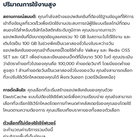
ปริมาณการใช้งานสูง
สถานการณ์สมมติ:
คุณกําลังสร้างแอปพลิเคชันที่ต้องใช้ฐานข้อมูลที่ให้การ
เข้าถึงข้อมูลที่รวดเร็วเพื่อเปิดใช้งานประสบการณ์ผู้ใช้แบบเรียลไทม์ที่ตอบ
สนองได้สําหรับบริษัทโลจิสติกส์ระดับภูมิภาค คุณประมาณการว่า
แอปพลิเคชันที่มีขนาดชุดข้อมูลแคชรวม 10 GB ในสถานะไม่ได้ใช้งาน และ
เติบโตเป็น 100 GB ในช่วงพีคเป็นเวลาสองชั่วโมงในระหว่างวัน
แอปพลิเคชันของคุณเข้าถึงแคชนี้โดยใช้คําสั่ง Valkey และ Redis OSS
SET และ GET เพื่ออ่านและเขียนออบเจ็กต์ที่มีขนาด 500 ไบต์ คุณประเมิน
ว่าอัตราคําขอทั่วไปของคุณคือ 100,000 คําขอต่อวินาที โดยมียอดคําขอ
สูงสุด 1 ล้านคําขอต่อวันเป็นเวลาสองชั่วโมงของวัน คุณยังสามารถเลือก
ที่จะปรับใช้เวิร์กโหลดของคุณได้ ฝั่งตะวันออก (เวอร์จิเนียเหนือ)
การตัดสินใจ:
คุณเลือกที่จะเริ่มสร้างแอปพลิเคชันของคุณด้วย
ElastiCache แบบไม่ต้องใช้เซิร์ฟเวอร์เพื่อความเรียบง่าย คุณยังสามารถ
เลือกที่จะเรียกใช้เวิร์กโหลดโดยการกําหนดค่าคลัสเตอร์ของคุณเองโดยใช้
โหนดตามความต้องการ คุณเปรียบเทียบราคาของทั้งสองตัวเลือก
ตัวเลือกที่ไม่ต้องใช้เซิร์ฟเวอร์
จะคำนวณค่าบริการรวมดังนี้:
ค่าบริการพื้นที่เก็บข้อมูล