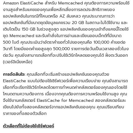
Amazon ElastiCache สำหรับ Memcached คุณต้องการความพร้อมใช้
งานสูงสําหรับแคชของคุณเพื่อหลีกเลี่ยงการลดประสิทธิภาพของ
แอปพลิเคชันในกรณีที่โหนดหรือ AZ ล้มเหลว คุณประมาณการว่า
แอปพลิเคชันที่มีขนาดชุดข้อมูลแคชรวม 20 GB ในสถานะไม่ได้ใช้งาน และ
เติบโตเป็น 150 GB ในช่วงสูงสุด แอปพลิเคชันของคุณเข้าถึงแคชนี้โดยใช้
ชุด Memcached และรับคําสั่งในการอ่านและเขียนออบเจ็กต์ที่มีขนาด
500 ไบต์ คุณประเมินว่าอัตราคําขอทั่วไปของคุณคือ 100,000 คําขอต่อ
วินาที โดยมียอดคําขอสูงสุด 500,000 รายการต่อวันเป็นเวลาสองชั่วโมง
ต่อวัน คุณยังสามารถเลือกที่จะปรับใช้เวิร์กโหลดของคุณได้ ฝั่งตะวันออก
(เวอร์จิเนียเหนือ)
การตัดสินใจ:
คุณเลือกที่จะเริ่มสร้างแอปพลิเคชันของคุณด้วย
ElastiCache แบบไม่ต้องใช้เซิร์ฟเวอร์เพื่อความเรียบง่าย คุณยังสามารถ
เลือกที่จะเรียกใช้เวิร์กโหลดโดยการกําหนดค่าคลัสเตอร์ของคุณเองโดยใช้
โหนดตามความต้องการ เนื่องจากคุณต้องการความพร้อมใช้งานสูง คุณ
จึงใช้งานคลัสเตอร์ ElastiCache for Memcached สองคลัสเตอร์และ
เขียนไปยังทั้งสองคลัสเตอร์จากแอปพลิเคชันของคุณ คุณเปรียบเทียบ
ราคาของทั้งสองตัวเลือก
ตัวเลือกที่ไม่ต้องใช้เซิร์ฟเวอร์