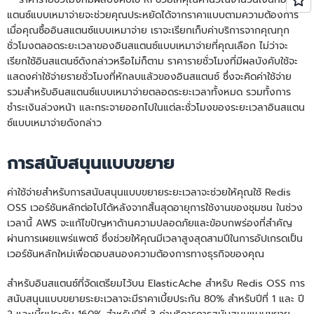
แตนซ์แบบเหมาจ่ายจะช่วยคุณประหยัดได้จากราคาแบบตามความต้องการ
เมื่อคุณซื้ออินสแตนซ์แบบเหมาจ่าย เราจะเรียกเก็บค่าบริการจากคุณทุก
ชั่วโมงตลอดระยะเวลาของอินสแตนซ์แบบเหมาจ่ายที่คุณเลือก ไม่ว่าจะ
เรียกใช้อินสแตนซ์ดังกล่าวหรือไม่ก็ตาม ราคารายชั่วโมงที่มีผลบังคับใช้จะ
แสดงค่าใช้จ่ายรายชั่วโมงที่หักลบแล้วของอินสแตนซ์ ซึ่งจะคิดค่าใช้จ่าย
รวมสำหรับอินสแตนซ์แบบเหมาจ่ายตลอดระยะเวลาทั้งหมด รวมทั้งการ
ชำระเงินล่วงหน้า และกระจายออกไปในแต่ละชั่วโมงของระยะเวลาอินสแตน
ซ์แบบเหมาจ่ายดังกล่าว
การสนับสนุนแบบขยาย
ค่าใช้จ่ายสําหรับการสนับสนุนแบบขยายระยะเวลาจะช่วยให้คุณใช้ Redis
OSS เวอร์ชันหลักต่อไปได้หลังจากสิ้นสุดอายุการใช้งานของชุมชน ในช่วง
เวลานี้ AWS จะแก้ไขปัญหาด้านความปลอดภัยและข้อบกพร่องที่สําคัญ
ผ่านการเผยแพร่แพตช์ ซึ่งช่วยให้คุณมีเวลาสูงสุดสามปีในการอัปเกรดเป็น
เวอร์ชันหลักใหม่เพื่อตอบสนองความต้องการทางธุรกิจของคุณ
สำหรับอินสแตนซ์ที่จัดเตรียมไว้บน ElasticAche สำหรับ Redis OSS การ
สนับสนุนแบบขยายระยะเวลาจะมีราคาเบี้ยประกัน 80% สำหรับปีที่ 1 และ ปี