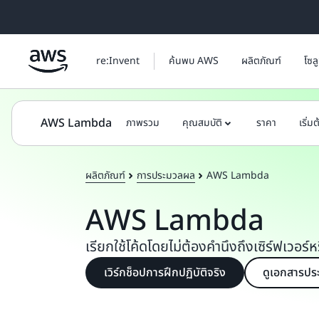
ข้ามไปที่เนื้อหาหลัก
re:Invent
ค้นพบ AWS
ผลิตภัณฑ์
โซล
AWS Lambda
ภาพรวม
คุณสมบัติ
ราคา
เริ่ม
ผลิตภัณฑ์
การประมวลผล
AWS Lambda
AWS Lambda
เรียกใช้โค้ดโดยไม่ต้องคำนึงถึงเซิร์ฟเวอร์ห
เวิร์กช็อปการฝึกปฏิบัติจริง
ดูเอกสารป