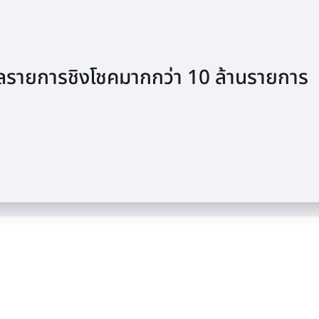
ตัดเวลาการประมวลผล ML จาก 8 วันเหลื
ายการชิงโชคมากกว่า 10 ล้านรายการ
AWS Lambda และ Step Functions