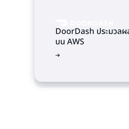
วิธีการที่ CyberGRX 
DoorDash ประมวลผลร
เพียง 56 นาทีด้วย 
บน AWS
Distributed Map
อ่านกรณีศึกษา
อ่านบล็อก