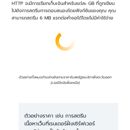
HTTP จะมีการเรียกเก็บเงินสำหรับแต่ละ GB ที่ถูกเขียน
ไปยังการสตรีมการตอบสนองโดยฟังก์ชันของคุณ คุณ
สามารถสตรีม 6 MB แรกต่อคำขอได้โดยไม่มีค่าใช้จ่าย
4.32 ล้าน GB-วินาที *
0.0000041667 USD = 18
USD
ค่าบริการคำขอ:
ตัวอย่างทั้งหมดด้านล่างอิงตามราคาในสหรัฐอเมริกาฝั่งตะวันออก
(เวอร์จิเนียฝั่งเหนือ)
2,419,200 GB-
วินาที * 0.0000041667
USD = 10.08 USD
ตัวอย่างราคา เช่น การสตรีม
ค่าบริการประมวลผลในขณะ
เนื้อหาเว็บที่เรนเดอร์ฝั่งเซิร์ฟเวอร์
ที่เปิดใช้งานกระบวนการ