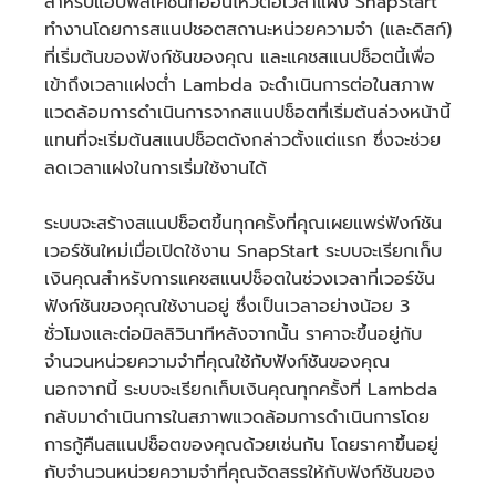
สำหรับแอปพลิเคชันที่อ่อนไหวต่อเวลาแฝง SnapStart
ทำงานโดยการสแนปชอตสถานะหน่วยความจำ (และดิสก์)
ที่เริ่มต้นของฟังก์ชันของคุณ และแคชสแนปช็อตนี้เพื่อ
เข้าถึงเวลาแฝงต่ำ Lambda จะดำเนินการต่อในสภาพ
แวดล้อมการดำเนินการจากสแนปช็อตที่เริ่มต้นล่วงหน้านี้
แทนที่จะเริ่มต้นสแนปช็อตดังกล่าวตั้งแต่แรก ซึ่งจะช่วย
ลดเวลาแฝงในการเริ่มใช้งานได้
ระบบจะสร้างสแนปช็อตขึ้นทุกครั้งที่คุณเผยแพร่ฟังก์ชัน
เวอร์ชันใหม่เมื่อเปิดใช้งาน SnapStart ระบบจะเรียกเก็บ
เงินคุณสำหรับการแคชสแนปช็อตในช่วงเวลาที่เวอร์ชัน
ฟังก์ชันของคุณใช้งานอยู่ ซึ่งเป็นเวลาอย่างน้อย 3
ชั่วโมงและต่อมิลลิวินาทีหลังจากนั้น ราคาจะขึ้นอยู่กับ
จำนวนหน่วยความจำที่คุณใช้กับฟังก์ชันของคุณ
นอกจากนี้ ระบบจะเรียกเก็บเงินคุณทุกครั้งที่ Lambda
กลับมาดำเนินการในสภาพแวดล้อมการดำเนินการโดย
การกู้คืนสแนปช็อตของคุณด้วยเช่นกัน โดยราคาขึ้นอยู่
กับจำนวนหน่วยความจำที่คุณจัดสรรให้กับฟังก์ชันของ