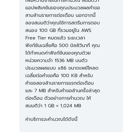
เพื่อความง่ายในการคำนวณ สมมติว่า
0.20 USD/ล้าน = 1.49 USD
แอปพลิเคชันของคุณประมวลผลคำขอ
75,000 GB-วินาที *
สามล้านรายการต่อเดือน นอกจากนี้
2
ค่าบริการในการประมวลผลรายเดือน
0.0000097222 USD =
ลองสมมติว่าคุณใช้การสตรีมการตอบ
ล้านคำขอ * 0.2 USD/ล้าน =
0.73 USD
สนอง 100 GB ที่รวมอยู่ใน AWS
0.40 USD
Free Tier หมดแล้ว ระยะเวลา
ค่าบริการประมวลผลในขณะ
ค่าบริการรายเดือนทั้งหมด:
ฟังก์ชันเฉลี่ยคือ 500 มิลลิวินาที คุณ
ที่ปิดใช้งานกระบวนการ
ได้กำหนดค่าฟังก์ชันของคุณด้วย
ทำงานพร้อมกันที่มีการเตรี
หน่วยความจำ 1536 MB บนตัว
ยมใช้งาน:
ประมวลผลแบบ x86 ขนาดเพย์โหลด
เฉลี่ยต่อคำขอคือ 100 KB สำหรับ
คำขอสองล้านรายการแรกต่อเดือน
และ 7 MB สำหรับคำขอล้านครั้งล่าสุด
ต่อเดือน ตัวอย่างการคำนวณ ให้
14.88
= 10.08 USD +
สมมติว่า 1 GB = 1,024 MB
ล้าน GB-วินาที * 0.0000166667
21.78 USD + 0.40 USD =
USD = 248.00 USD
ค่าบริการจะคำนวณได้ดังนี้
32.26 USD
ค่าใช้จ่าย SnapStart: