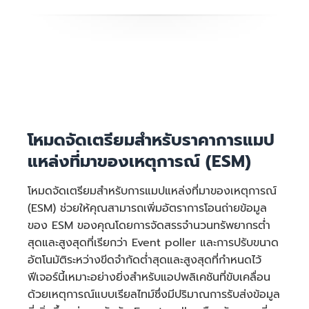
ค่าบริการในการประมวลผลราย
เดือน
โหมดจัดเตรียมสำหรับราคาการแมป
แหล่งที่มาของเหตุการณ์ (ESM)
2.68 ล้าน
GB-วินาที * 0.0000015046 USD =
โหมดจัดเตรียมสำหรับการแมปแหล่งที่มาของเหตุการณ์
4.03 USD
(ESM) ช่วยให้คุณสามารถเพิ่มอัตราการโอนถ่ายข้อมูล
50,000 *
ของ ESM ของคุณโดยการจัดสรรจำนวนทรัพยากรต่ำ
0.0000166667 USD =
สุดและสูงสุดที่เรียกว่า Event poller และการปรับขนาด
0.83 USD
อัตโนมัติระหว่างขีดจำกัดต่ำสุดและสูงสุดที่กำหนดไว้
ฟีเจอร์นี้เหมาะอย่างยิ่งสำหรับแอปพลิเคชันที่ขับเคลื่อน
ค่าบริการรายเดือนทั้งหมด:
ด้วยเหตุการณ์แบบเรียลไทม์ซึ่งมีปริมาณการรับส่งข้อมูล