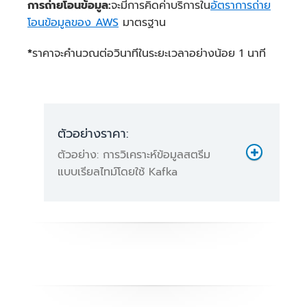
การถ่ายโอนข้อมูล:
จะมีการคิดค่าบริการใน
อัตราการถ่าย
ล้านคำขอ * 0.2 USD/ล้าน =
โอนข้อมูลของ AWS
มาตรฐาน
0.40 USD
*
ราคาจะคำนวณต่อวินาทีในระยะเวลาอย่างน้อย 1 นาที
ค่าบริการสำหรับไบต์ที่ประมวล
ผล
ตัวอย่างราคา:
ตัวอย่าง: การวิเคราะห์ข้อมูลสตรีม
แบบเรียลไทม์โดยใช้ Kafka