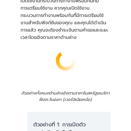
เปิดใช้งานกระบวนการทำงานพร้อมกันที่มี
การเตรียมใช้งาน หากคุณเปิดใช้งาน
กระบวนการทำงานพร้อมกันที่มีการเตรียมใช้
งานสำหรับฟังก์ชันของคุณ และคุณได้ดำเนิน
การแล้ว คุณจะต้องชำระเงินตามคำขอและระยะ
เวลาโดยอิงตามราคาด้านล่าง
6,320,000 *
0.0000166667 USD =
ตัวอย่างทั้งหมดด้านล่างอิงตามราคาในสหรัฐอเมริกา
105.33 USD
ฝั่งตะวันออก (เวอร์จิเนียเหนือ)
ค่าบริการคำขอรายเดือน:
ตัวอย่างที่ 1: การเปิดตัว