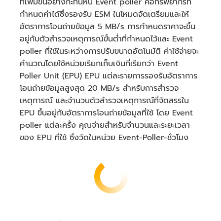
ที่เพิ่มขึ้นอย่างกะทันหัน Event poller คือทรัพยากรที่
10.4
กำหนดค่าได้ซึ่งรองรับ ESM ในโหมดจัดเตรียมและให้
USD
อัตราการโอนถ่ายข้อมูล 5 MB/s การกำหนดราคาจะขึ้น
อยู่กับตัวสำรวจเหตุการณ์ขั้นต่ำที่กำหนดไว้และ Event
poller ที่ใช้ในระหว่างการปรับขนาดอัตโนมัติ ค่าใช้จ่ายจะ
1,850,000 * 0.0000166667
คำนวณโดยใช้หน่วยเรียกเก็บเงินที่เรียกว่า Event
USD = 30.83 USD
Poller Unit (EPU) EPU แต่ละรายการรองรับอัตราการ
ค่าบริการ SnapStart ทั้งหมด: 4.03
โอนถ่ายข้อมูลสูงสุด 20 MB/s สำหรับการสำรวจ
ค่าบริการคำขอรายเดือน
USD + 10.4 USD = 14.43 USD
เหตุการณ์ และจำนวนตัวสำรวจเหตุการณ์ที่จัดสรรใน
EPU ขึ้นอยู่กับอัตราการโอนถ่ายข้อมูลที่ใช้ โดย Event
ค่าบริการรายเดือนทั้งหมด
poller แต่ละครั้ง คุณจ่ายสำหรับจำนวนและระยะเวลา
ค่าบริการทั้งหมด = 18 USD
ของ EPU ที่ใช้ ซึ่งวัดในหน่วย Event-Poller-ชั่วโมง
+ 0.40 USD + 0.73 USD +
0.83 USD = 19.96 USD
1.49 USD +
248.00 USD + 14.43 USD = 263.92
USD
2