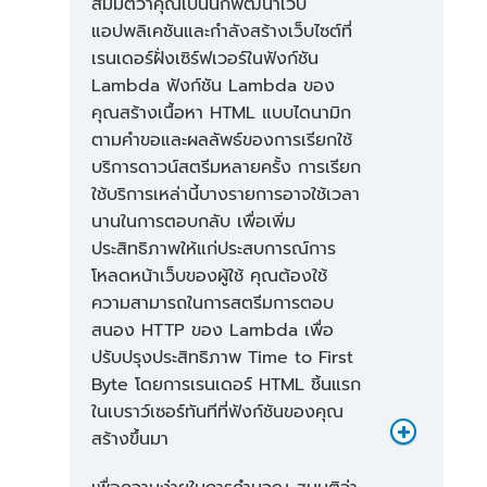
สมมติว่าคุณเป็นนักพัฒนาเว็บ
ทำงานพร้อมกันที่มีการเตรี
แอปพลิเคชันและกำลังสร้างเว็บไซต์ที่
ยมใช้งาน:
2
เรนเดอร์ฝั่งเซิร์ฟเวอร์ในฟังก์ชัน
* 0.20 USD = 0.40 USD
Lambda ฟังก์ชัน Lambda ของ
คุณสร้างเนื้อหา HTML แบบไดนามิก
ค่าบริการประมวลผลในขณะ
ตามคำขอและผลลัพธ์ของการเรียกใช้
ที่เปิดใช้งานกระบวนการ
บริการดาวน์สตรีมหลายครั้ง การเรียก
ทำงานพร้อมกันที่มีการเตรี
ใช้บริการเหล่านี้บางรายการอาจใช้เวลา
ยมใช้งาน:
นานในการตอบกลับ เพื่อเพิ่ม
ประสิทธิภาพให้แก่ประสบการณ์การ
โหลดหน้าเว็บของผู้ใช้ คุณต้องใช้
ความสามารถในการสตรีมการตอบ
ค่าบริการคำขอ
สนอง HTTP ของ Lambda เพื่อ
ปรับปรุงประสิทธิภาพ Time to First
2,240,000 GB-วินาที *
Byte โดยการเรนเดอร์ HTML ชิ้นแรก
0.0000097222 USD =
ในเบราว์เซอร์ทันทีที่ฟังก์ชันของคุณ
21.78 USD
สร้างขึ้นมา
ค่าบริการคำขอรายเดือน:
7.44 ล้าน *