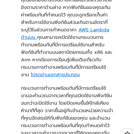
คุณยังต้องชำระเงินตามคำขอและระยะเวลาโดย
= 1.488 USD ~= 1.49 USD
0.40 USD
อิงตามราคาด้านล่าง หากฟังก์ชันของคุณเกิน
ค่าพร้อมกันที่กำหนดไว้ คุณจะถูกเรียกเก็บค่า
ค่าบริการประมวลผลราย
ค่าบริการรายเดือนทั้งหมด
สำหรับการใช้งานฟังก์ชันส่วนเกินตามอัตราที่
เดือน:
ระบุไว้ในส่วนการกำหนดราคา
AWS Lambda
ค่าบริการทั้งหมด = ค่า
ด้านบน
คุณสามารถเปิดใช้งานกระบวนการ
บริการประมวลผล + ค่า
ทำงานพร้อมกันที่มีการเตรียมใช้งานสำหรับ
บริการคำขอ = 2.33 USD +
ฟังก์ชันที่ทำงานบนสถาปัตยกรรมทั้ง x86 และ
0.40 USD = 2.73 USD ต่อ
Arm หากต้องการเรียนรู้เพิ่มเติมเกี่ยวกับ
เดือน
กระบวนการทำงานพร้อมกันที่มีการเตรียมใช้
งาน
โปรดอ่านเอกสารประกอบ
กระบวนการทำงานพร้อมกันที่มีการเตรียมใช้
การประมวลผลรายเดือน
งานจะคำนวณจากเวลาที่คุณเปิดใช้งานฟังก์ชัน
(GB-วินาที) → 14.88 ล้าน
จนกว่าจะปิดใช้งาน โดยปัดเศษขึ้นให้ใกล้เคียง
วินาที * 1024 MB/1024
ห้านาทีที่สุด ราคาขึ้นอยู่กับจำนวนหน่วยความจำ
MB = 14.88 GB-วินาที
ที่คุณจัดสรรให้กับฟังก์ชันของคุณ และจำนวน
ค่าบริการประมวลผลราย
กระบวนการทำงานพร้อมกันที่คุณกำหนดค่าไว้
เดือน →
14.88 ล้าน GB-
ระยะเวลาจะคำนวณจากเวลาที่โค้ดของคุณเริ่ม