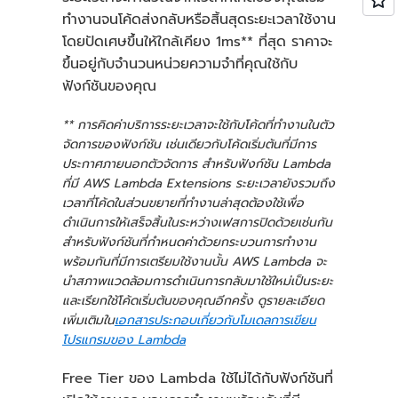
วินาที * 0.0000166667
ทำงานจนโค้ดส่งกลับหรือสิ้นสุดระยะเวลาใช้งาน
USD = 248.00 USD
โดยปัดเศษขึ้นให้ใกล้เคียง 1ms** ที่สุด ราคาจะ
ขึ้นอยู่กับจำนวนหน่วยความจำที่คุณใช้กับ
ค่าบริการรายเดือนทั้งหมด:
ฟังก์ชันของคุณ
ค่าบริการรายเดือนทั้งหมด =
ค่าบริการคำขอ + ค่าบริการ
ค่าบริการในการประมวลผล
** การคิดค่าบริการระยะเวลาจะใช้กับโค้ดที่ทำงานในตัว
ประมวลผล =
1.49 USD +
รายเดือน:
จัดการของฟังก์ชัน เช่นเดียวกับโค้ดเริ่มต้นที่มีการ
248.00 USD = 249.49
ประกาศภายนอกตัวจัดการ สำหรับฟังก์ชัน Lambda
USD
ที่มี AWS Lambda Extensions ระยะเวลายังรวมถึง
เวลาที่โค้ดในส่วนขยายที่ทำงานล่าสุดต้องใช้เพื่อ
ดำเนินการให้เสร็จสิ้นในระหว่างเฟสการปิดด้วยเช่นกัน
สำหรับฟังก์ชันที่กำหนดค่าด้วยกระบวนการทำงาน
พร้อมกันที่มีการเตรียมใช้งานนั้น AWS Lambda จะ
นำสภาพแวดล้อมการดำเนินการกลับมาใช้ใหม่เป็นระยะ
และเรียกใช้โค้ดเริ่มต้นของคุณอีกครั้ง ดูรายละเอียด
เพิ่มเติมใน
เอกสารประกอบเกี่ยวกับโมเดลการเขียน
โปรแกรมของ Lambda
Free Tier ของ Lambda ใช้ไม่ได้กับฟังก์ชันที่