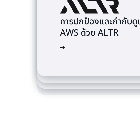
การปกป้องและกำกับดูแ
การสร้างโซลูชัน AI 
AWS ด้วย ALTR
พลิกโฉมการรักษาความ
Trend Micro
ขับเคลื่อนอนาคตของกี
กราฟ Amazon Neptu
อ่านกรณีศึกษา
ของ Dream11 ที่จะพัฒ
อ่านกรณีศึกษา
อ่านกรณีศึกษา
อ่านกรณีศึกษา