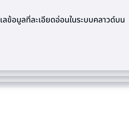
ลข้อมูลที่ละเอียดอ่อนในระบบคลาวด์บน
แบบตัวแทนโดยใช้ Amazon Neptune กับ
ปลอดภัยบนคลาวด์โดยใช้ฐานข้อมูลแบบ
ฬาสำหรับแฟน ๆ 220 ล้านคน: วิสัยทัศน์
ne กับ Wiz
นากีฬาให้ดีขึ้นโดยใช้ AWS