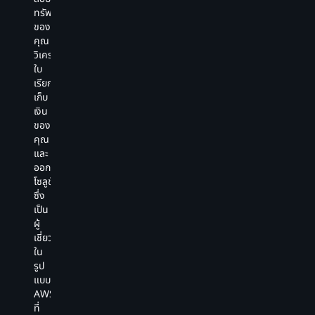
ความ
กับ
โค้ด
เห็น
ทรัพยากร
เกี่ยวข้อง
งา
ของ
ของ
ของ
มาก
หล
คุณ
คุณ
คุณ
ขึ้น
ขั้
ทันที
ของ
วิเคราะห์
ถาม
ต
การ
คุณ
ใบ
คำถาม
ที่
สแกน
และ
เรียก
เกี่ยว
ซับ
การ
โค้ด
เก็บ
กับ
ซ้
รักษา
ที่
เงิน
รหัส
เช่
ความ
มี
ของ
บริษัท
กา
ปลอดภัย
อยู่
คุณ
ของ
ท
ของ
นอกจาก
และ
คุณ
หน
Amazon
นี้
ออกแบบ
และ
โค
Q
ยัง
โซลูชัน
ทำความ
กา
Developer
รองรับ
ซึ่ง
เข้าใจ
จัด
มี
การ
เป็น
ฐาน
ทำ
ประสิทธิภาพ
แช
ผู้
รหัส
เอ
เหนือ
ท
เชี่ยวชาญ
ภายใน
แล
กว่า
แบบ
ใน
ของ
กา
เครื่อง
อิน
รูป
คุณ
ท
มือ
ไลน์
แบบ
ได้
รห
ชั้น
โดยตรง
AWS
เร็ว
ปร
นำ
ใน
ที่
ขึ้น
กา
มาตรฐาน