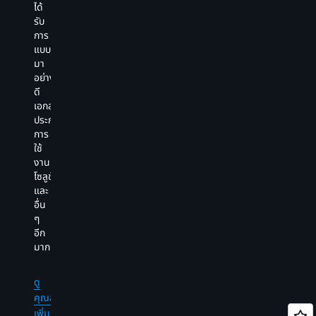
Code
ได้
เข
สาธารณะ
Editor
รับ
โค
ที่
รวม
ดู
การ
ขอ
เปรียบ
ถึง
คุณสมบัติ
แบบ
เอ
เทียบ
การ
เพิ่ม
มา
เจ
กัน
เติม
เติม
อย่าง
ต์
ได้
ข้อมูล
ดี
สา
ใน
ใน
เอกสาร
ทำ
การ
CLI
ประกอบ
ได้
ตรวจ
และ
การ
อย
จับ
การ
ใช้
ช
ใน
แปล
งาน
ฉล
ภาษา
ภาษา
โซลูชัน
ใน
โปรแกรม
ธรรมชาติ
และ
นา
ยอด
ให้
อื่น
ขอ
นิยม
เป็น
ๆ
คุ
ภาษา
อีก
โด
บาช
ดู
มากมาย
กา
ใน
คุณสมบัติ
อ่
รายการ
เพิ่ม
แล
ดู
คำ
เติม
เข
คุณสมบัติ
สั่ง
ไฟ
เพิ่ม