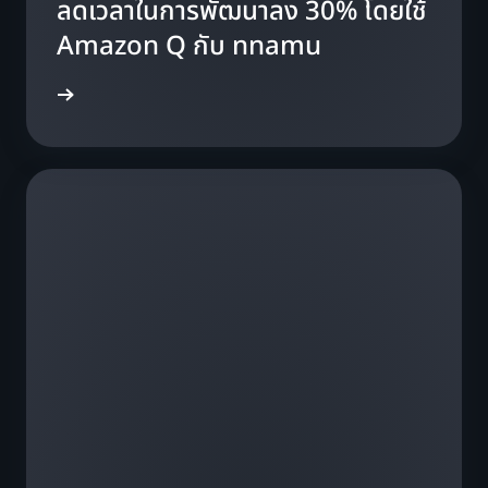
ลดเวลาในการพัฒนาลง 30% โดยใช้
S
b
Amazon Q กับ nnamu
Le
แล
รณีศึกษา
Le
Li
ดู
คุ
เพิ
เต