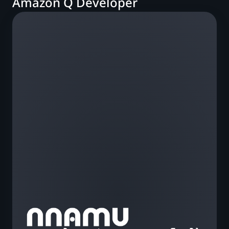
Amazon Q Developer
แล
ให
อั
แบ
เรี
ยล
ไท
ต
ทา
คว
สา
ขอ
เอ
เจ
ต์
A
Q
De
ได้
คะ
สู
ใน