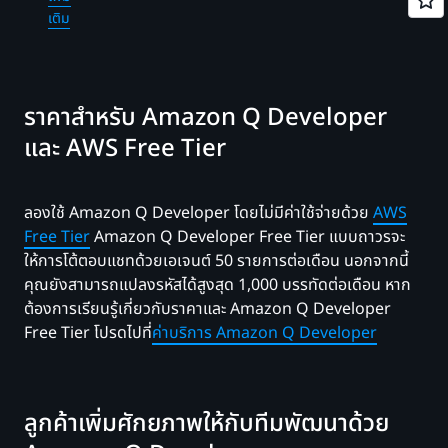
โด
เติม
ดู
อัต
คุณสมบัติ
สร
คว
เพิ่ม
แ
เติม
ต่
ราคาสำหรับ Amazon Q Developer
ขอ
และ AWS Free Tier
รห
แล
เร
ใช้
ลองใช้ Amazon Q Developer โดยไม่มีค่าใช้จ่ายด้วย
AWS
คำ
Free Tier
Amazon Q Developer Free Tier แบบถาวรจะ
สั่ง
ให้การโต้ตอบแชทด้วยเอเจนต์ 50 รายการต่อเดือน นอกจากนี้
เช
คุณยังสามารถแปลงรหัสได้สูงสุด 1,000 บรรทัดต่อเดือน หาก
ใน
ข
ต้องการเรียนรู้เกี่ยวกับราคาและ Amazon Q Developer
ที่
Free Tier โปรดไปที่
ค่าบริการ Amazon Q Developer
รว
ข้อ
เส
แน
ลูกค้าเพิ่มศักยภาพให้กับทีมพัฒนาด้วย
ขอ
คุ