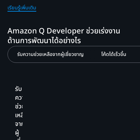
เรียนรู้เพิ่มเติม
Amazon Q Developer ช่วยเร่งงาน
ด้านการพัฒนาได้อย่างไร
รับความช่วยเหลือจากผู้เชี่ยวชาญ
โค้ดได้เร็วขึ้น
รับ
โค้ด
เพิ่ม
ส
ปรับ
ความ
ได้
ความ
ด
แต่ง
ช่วย
เร็ว
เสถียร
ค
คำ
เหลือ
ขึ้น
และ
ส
แนะนำ
จาก
ความ
ข
Amazon
รหัส
ผู้
ปลอดภัย
เ
Q
Developer