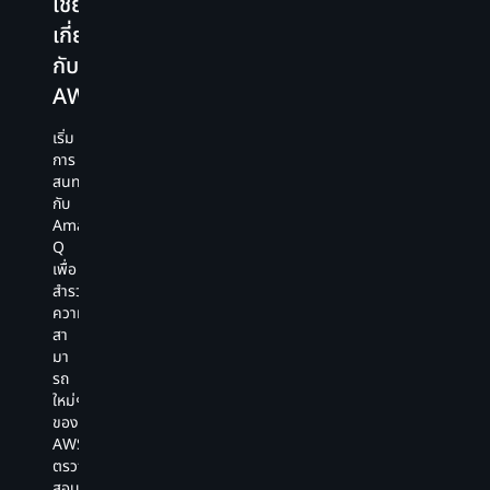
เชี่ยวชาญ
เ
เชื่อม
เขียน
สร้าง
เกี่ยว
ต่อ
ต์
การ
คำ
Amazon
ทดสอบ
กับ
แนะนำ
Q
ปร
หน่วย
โค้ด
AWS
Developer
กา
เพิ่ม
ใน
กับ
เข
ประสิทธิภาพ
แบบ
เริ่ม
ที่
โค
โค้ด
เรี
การ
เก็บ
ขอ
และ
ยล
สนทนา
ข้อมูล
เอ
สแกน
ไทม์
กับ
ส่วน
เจ
หา
ตั้งแต่
Amazon
ตัว
ต์
ช่อง
ส่วน
Q
ของ
A
โหว่
ย่อย
เพื่อ
คุณ
Q
Amazon
ไป
สำรวจ
อย่าง
De
Q
จนถึง
ความ
ปลอดภัย
ช่
จะ
ฟังก์ชัน
สา
เพื่อ
ล
แนะนำ
เต็ม
มา
สร้าง
ปร
วิธี
รูป
รถ
คำ
งา
การ
แบบ
ใหม่ๆ
แนะนำ
จำ
แก้ไข
ได้
ของ
โค้ด
มา
ที่
ตาม
AWS
ที่
ที่
ช่วย
ความ
ตรวจ
มี
เกี
แก้ไข
คิด
สอบ