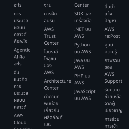
อะไร
งาน
Center
ยื่นตั๋ว
การ
การฝึก
SDK และ
แจ้ง
ประมวล
อบรม
เครื่องมือ
ปัญหา
ผลบน
AWS
.NET บน
AWS
คลาวด์
Trust
AWS
re:Post
คืออะไร
Center
Python
ศูนย์
Agentic
ไลบราลี
บน AWS
ความรู้
AI คือ
โซลูชัน
Java บน
ภาพรวม
อะไร
ของ
AWS
ของ
ฮับ
AWS
AWS
PHP บน
แนวคิด
Architecture
Support
AWS
การ
Center
รับความ
JavaScript
ประมวล
คำถามที่
ช่วยเหลือ
บน AWS
ผลบน
พบบ่อย
จากผู้
คลาวด์
เกี่ยวกับ
เชี่ยวชาญ
AWS
ผลิตภัณฑ์
การช่วย
Cloud
และ
การเข้า