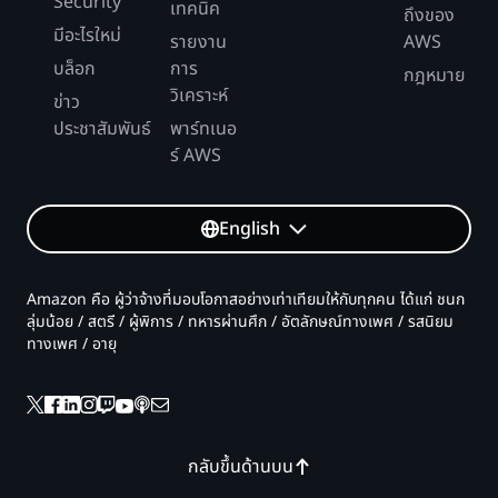
Security
เทคนิค
ถึงของ
มีอะไรใหม่
รายงาน
AWS
บล็อก
การ
กฎหมาย
วิเคราะห์
ข่าว
ประชาสัมพันธ์
พาร์ทเนอ
ร์ AWS
English
Amazon คือ ผู้ว่าจ้างที่มอบโอกาสอย่างเท่าเทียมให้กับทุกคน ได้แก่ ชนก
ลุ่มน้อย / สตรี / ผู้พิการ / ทหารผ่านศึก / อัตลักษณ์ทางเพศ / รสนิยม
ทางเพศ / อายุ
กลับขึ้นด้านบน