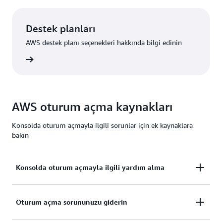
Destek planları
AWS destek planı seçenekleri hakkında bilgi edinin
e bakın
AWS oturum açma kaynakları
Konsolda oturum açmayla ilgili sorunlar için ek kaynaklara
bakın
Konsolda oturum açmayla ilgili yardım alma
AWS Yönetim Konsolu'nda oturum açmada yardıma
Oturum açma sorununuzu giderin
mı ihtiyacınız var?