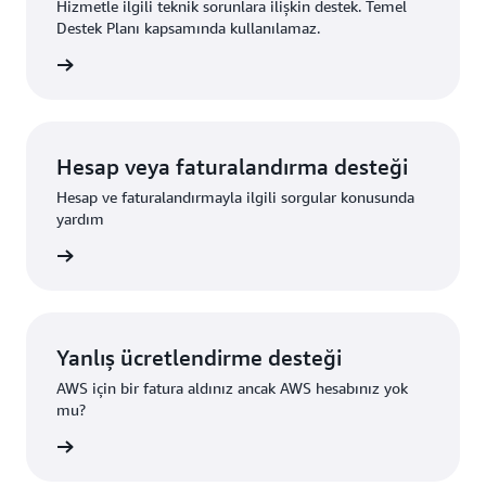
Hizmetle ilgili teknik sorunlara ilişkin destek. Temel
Destek Planı kapsamında kullanılamaz.
önderin
Hesap veya faturalandırma desteği
Hesap ve faturalandırmayla ilgili sorgular konusunda
yardım
um açın
Yanlış ücretlendirme desteği
AWS için bir fatura aldınız ancak AWS hesabınız yok
mu?
i edinin