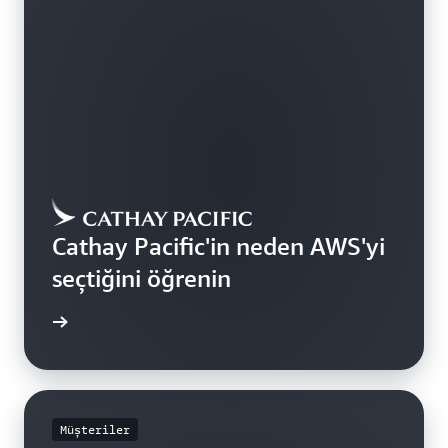
Cathay Pacific'in neden AWS'yi
seçtiğini öğrenin
i edinin
Müşteriler