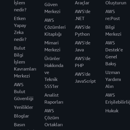
İşlem
Araçlar
Oluşturun
Güven
nedir?
Merkezi
AWS'de
AWS
Etken
.NET
re:Post
AWS
Yapay
Çözümleri
AWS'de
Bilgi
Zeka
Kitaplığı
Python
Merkezi
nedir?
Mimari
AWS'de
AWS
Bulut
Merkezi
Java
Destek’e
Bilgi
Genel
Ürünler
AWS'de
İşlem
Bakış
Hakkında
PHP
Kavramları
ve
Uzman
AWS'de
Merkezi
Teknik
Yardımı
JavaScript
AWS
SSS'ler
Alın
Bulut
Analist
AWS
Güvenliği
Raporları
Erişilebilirli
Yenilikler
AWS
Hukuk
Bloglar
Çözüm
Basın
Ortakları