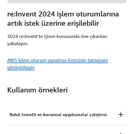
Amazon Lightsail'ı kullanarak uygulamaları
kolaylıkla taşıyıp oluşturun. AWS'nin nasıl yardımcı
Daha fazla bilgi edinin
re:Invent 2024 işlem oturumlarına
olabileceğini öğrenin.
artık istek üzerine erişilebilir
Daha fazla bilgi edinin
2024 re:Invent'te işlem konusunda öne çıkanları
yakalayın.
AWS İşlem oturum oynatma listesinin tamamını
görüntüleyin
Kullanım örnekleri
Bulut temelli ve kurumsal uygulamalar çalıştırın