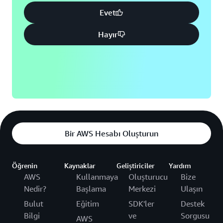
Evet
Hayır
Bir AWS Hesabı Oluşturun
Öğrenin
Kaynaklar
Geliştiriciler
Yardım
AWS
Kullanmaya
Oluşturucu
Bize
Nedir?
Başlama
Merkezi
Ulaşın
Bulut
Eğitim
SDK'ler
Destek
Bilgi
ve
Sorgusu
AWS