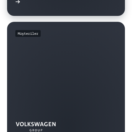
i edinin
Müşteriler