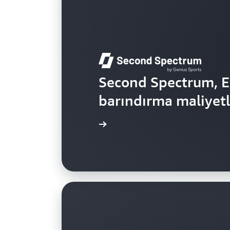
Second Spectrum, E
barındırma maliyetl
 olay incelemesini okuyun