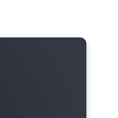
liğinden yararlanırken tercih ettiğiniz
tın