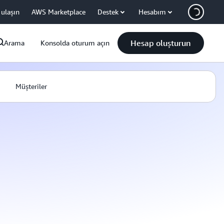
 ulaşın
AWS Marketplace
Destek
Hesabım
Hesap oluşturun
Arama
Konsolda oturum açın
Müşteriler