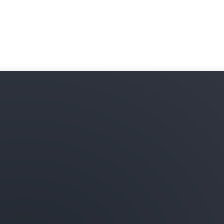
Bulutun ölçeğinden ve esnek
Daha fazla bilgi edinin
satıcının ağ cihazlarını dağı
Daha fazla bilgi edinin