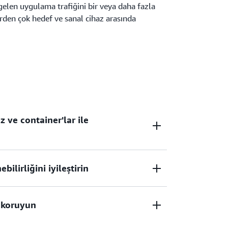
elen uygulama trafiğini bir veya daha fazla
birden çok hedef ve sanal cihaz arasında
ve container'lar ile
bilirliğini iyileştirin
şık yapılandırma veya API ağ geçitleri
 şekilde ölçeklendirin
ı koruyun
lanarak hem AWS'deki hem de şirket içindeki
eyin