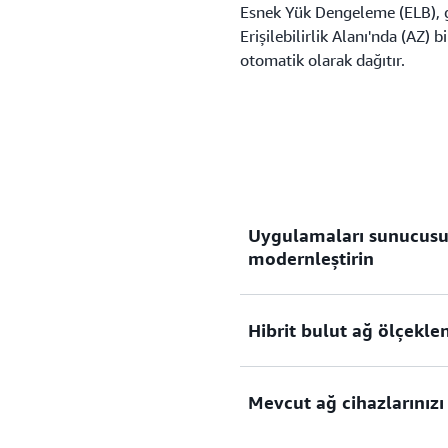
Esnek Yük Dengeleme (ELB), g
Erişilebilirlik Alanı'nda (AZ) 
otomatik olarak dağıtır.
Uygulamaları sunucusuz 
modernleştirin
Hibrit bulut ağ ölçeklene
Modern uygulamaları, karma
olmadan talebi karşılayacak
Mevcut ağ cihazlarınız
Tek bir yük dengeleyici kul
Daha fazla bilgi edinin
kaynaklarda yükleri dengel