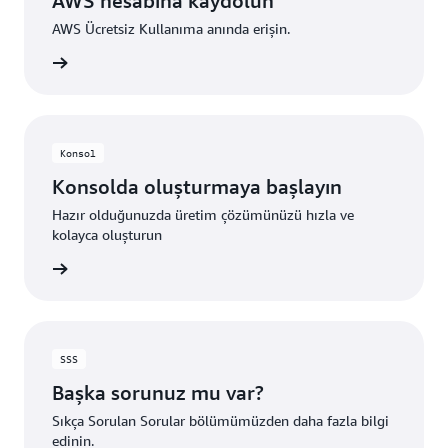
AWS hesabına kaydolun
AWS Ücretsiz Kullanıma anında erişin.
uşturun
Konsol
Konsolda oluşturmaya başlayın
Hazır olduğunuzda üretim çözümünüzü hızla ve
kolayca oluşturun
i Edinin
SSS
Başka sorunuz mu var?
Sıkça Sorulan Sorular bölümümüzden daha fazla bilgi
edinin.