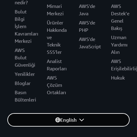
nedir?
Mimari
AWS'de
AWS
Bulut
Merkezi
Java
Destek’e
Bilgi
Genel
Ürünler
AWS'de
İşlem
Bakış
Hakkında
PHP
Kavramları
ve
Uzman
AWS'de
Merkezi
Teknik
Yardımı
JavaScript
AWS
SSS'ler
Alın
Bulut
Analist
AWS
Güvenliği
Raporları
Erişilebilirli
Yenilikler
AWS
Hukuk
Bloglar
Çözüm
Basın
Ortakları
Bültenleri
English