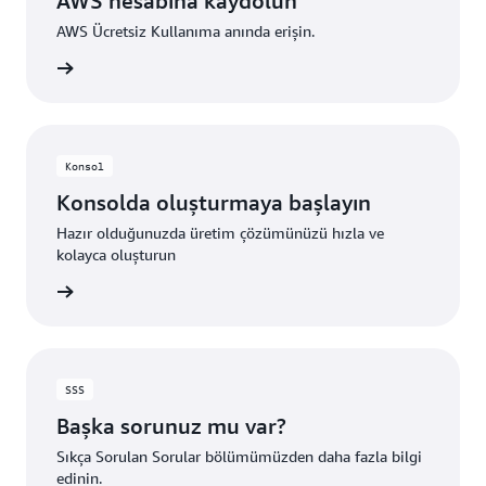
AWS hesabına kaydolun
AWS Ücretsiz Kullanıma anında erişin.
uşturun
Konsol
Konsolda oluşturmaya başlayın
Hazır olduğunuzda üretim çözümünüzü hızla ve
kolayca oluşturun
i Edinin
SSS
Başka sorunuz mu var?
Sıkça Sorulan Sorular bölümümüzden daha fazla bilgi
edinin.