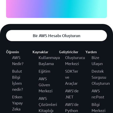
Bir AWS Hesabı Oluşturun
Öğrenin
Kaynaklar
Geliştiriciler
Yardım
AWS
Kullanmaya
Oluşturucu
Bize
Nedir?
Başlama
Merkezi
Ulaşın
Bulut
Eğitim
SDK'ler
Destek
Bilgi
ve
Sorgusu
AWS
İşlem
Araçlar
Oluşturun
Güven
nedir?
Merkezi
AWS'de
AWS
Etken
.NET
re:Post
AWS
Yapay
Çözümleri
AWS'de
Bilgi
Zeka
Kitaplığı
Python
Merkezi