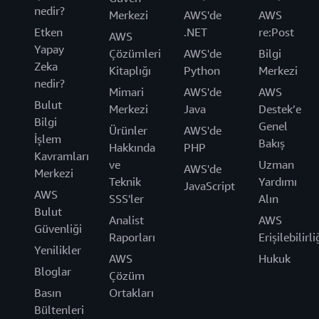
nedir?
Merkezi
AWS'de
AWS
Etken
.NET
re:Post
AWS
Yapay
Çözümleri
AWS'de
Bilgi
Zeka
Kitaplığı
Python
Merkezi
nedir?
Mimari
AWS'de
AWS
Bulut
Merkezi
Java
Destek’e
Bilgi
Genel
Ürünler
AWS'de
İşlem
Bakış
Hakkında
PHP
Kavramları
ve
Uzman
AWS'de
Merkezi
Teknik
Yardımı
JavaScript
AWS
SSS'ler
Alın
Bulut
Analist
AWS
Güvenliği
Raporları
Erişilebilirli
Yenilikler
AWS
Hukuk
Bloglar
Çözüm
Basın
Ortakları
Bültenleri