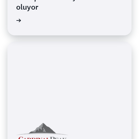
oluyor
i edinin