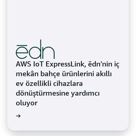
AWS IoT ExpressLink, ēdn'nin iç
mekân bahçe ürünlerini akıllı
ev özellikli cihazlara
dönüştürmesine yardımcı
oluyor
i edinin