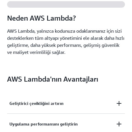
Neden AWS Lambda?
AWS Lambda, yalnızca kodunuza odaklanmanız için sizi
desteklerken tüm altyapı yönetimini ele alarak daha hızlı
geliştirme, daha yüksek performans, gelişmiş güvenlik
ve maliyet verimliliği sağlar.
AWS Lambda'nın Avantajları
Geliştirici çevikliğini artırın
Daha az kod yazın, daha az bakım yapın ve
Uygulama performansını geliştirin
uygulamaları daha hızlı oluşturun.