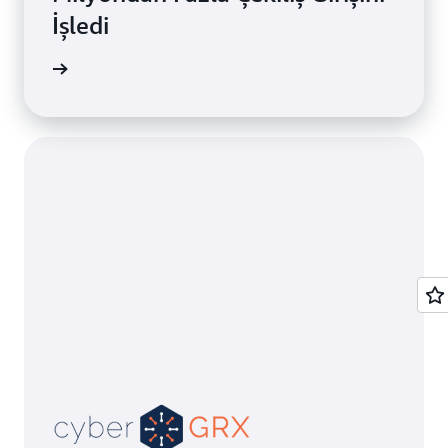
İşledi
 okuyun