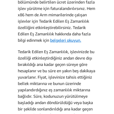
bölümünde belirtilen ücret üzerinden fazla
işlev yürütme için faturalandırılırsınız. Hem
x86 hem de Arm mimarilerinde çalışan
işlevler için Tedarik Edilen Eş Zamanlılık
özelliğini etkinleştirebilirsiniz. Tedarik
Edilen Eş Zamanlılık hakkında daha fazla
bilgi edinmek için
belgeleri okuyun.
Aylık işlem (GB-sn) →
14,88 milyon saniye *
Tedarik Edilen Eş Zamanlılık, işlevinizde bu
1024 MB/1024 MB =
özelliği etkinleştirdiğiniz andan devre dışı
14,88 GB-sn
bırakıldığı ana kadar geçen süreye göre
Aylık işlem ücreti →
14,88
hesaplanır ve bu süre en yakın beş dakikaya
milyon GB-sn *
yuvarlanır. Fiyat, işlevinize tahsis ettiğiniz
0,0000166667 USD =
bellek miktarına ve bunun üzerinde
248,00 USD
yapılandırdığınız eş zamanlılık miktarına
bağlıdır. Süre, kodunuzun yürütülmeye
Aylık toplam ücret:
başladığı andan döndürüldüğü veya başka
Aylık toplam ücret = İstek
bir şekilde sonlandırıldığı ana kadar geçen
ücreti + İşlem ücreti =
1,49