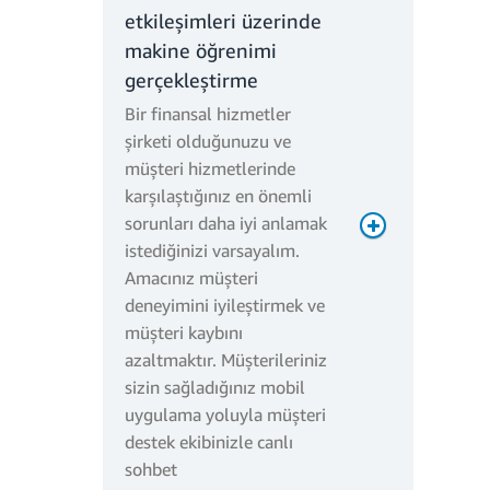
etkileşimleri üzerinde
makine öğrenimi
gerçekleştirme
Aylık işlem ücreti
Bir finansal hizmetler
şirketi olduğunuzu ve
müşteri hizmetlerinde
karşılaştığınız en önemli
sorunları daha iyi anlamak
istediğinizi varsayalım.
Amacınız müşteri
deneyimini iyileştirmek ve
Toplam işlem (saniye) = 3
müşteri kaybını
milyon * 120 ms =
azaltmaktır. Müşterileriniz
360.000 saniye
sizin sağladığınız mobil
Toplam işlem (GB-sn) =
uygulama yoluyla müşteri
360.000 * 1536 MB/1024
destek ekibinizle canlı
MB = 540.000 GB-sn
sohbet