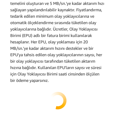
temelini oluşturan ve 5 MB/sn.'ye kadar aktarım hızı
sağlayan yapılandırılabilir kaynaktır. Fiyatlandırma,
Aylık istek ücreti
tedarik edilen minimum olay yoklayıcılarına ve
otomatik ölçeklendirme sırasında tüketilen olay
yoklayıcılarına bağlıdır. Ücretler, Olay Yoklayıcısı
Birimi (EPU) adlı bir fatura birimi kullanılarak
hesaplanır. Her EPU, olay yoklaması için 20
MB/sn.'ye kadar aktarım hızını destekler ve bir
EPU'ya tahsis edilen olay yoklayıcılarının sayısı, her
10,4 USD
bir olay yoklayıcısı tarafından tüketilen aktarım
hızına bağlıdır. Kullanılan EPU'ların sayısı ve süresi
için Olay Yoklayıcısı Birimi saati cinsinden ölçülen
bir ödeme yaparsınız.
Toplam SnapStart ücretleri: 4,03
2 milyon
USD + 10,4 USD = 14,43 USD
* 0,2 USD/milyon = 0,40
Aylık toplam ücret
USD