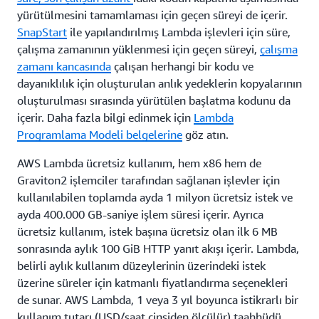
yürütülmesini tamamlaması için geçen süreyi de içerir.
SnapStart
ile yapılandırılmış Lambda işlevleri için süre,
çalışma zamanının yüklenmesi için geçen süreyi,
çalışma
zamanı kancasında
çalışan herhangi bir kodu ve
dayanıklılık için oluşturulan anlık yedeklerin kopyalarının
oluşturulması sırasında yürütülen başlatma kodunu da
içerir. Daha fazla bilgi edinmek için
Lambda
Programlama Modeli belgelerine
göz atın.
AWS Lambda ücretsiz kullanım, hem x86 hem de
Graviton2 işlemciler tarafından sağlanan işlevler için
kullanılabilen toplamda ayda 1 milyon ücretsiz istek ve
ayda 400.000 GB-saniye işlem süresi içerir. Ayrıca
ücretsiz kullanım, istek başına ücretsiz olan ilk 6 MB
sonrasında aylık 100 GiB HTTP yanıt akışı içerir. Lambda,
belirli aylık kullanım düzeylerinin üzerindeki istek
üzerine süreler için katmanlı fiyatlandırma seçenekleri
de sunar. AWS Lambda, 1 veya 3 yıl boyunca istikrarlı bir
kullanım tutarı (USD/saat cinsiden ölçülür) taahhüdü