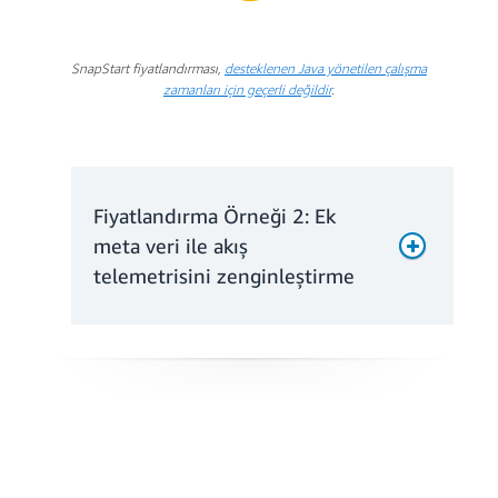
SnapStart fiyatlandırması,
desteklenen Java yönetilen çalışma
zamanları için geçerli değildir
.
Fiyatlandırma Örneği 2: Ek
meta veri ile akış
Tedarik Edilen Eş
telemetrisini zenginleştirme
Zamanlılık ücreti: