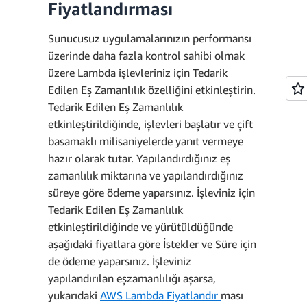
Fiyatlandırması
Sunucusuz uygulamalarınızın performansı
üzerinde daha fazla kontrol sahibi olmak
3 milyon istek - Ücretsiz
üzere Lambda işlevleriniz için Tedarik
kullanıma tabi 1 milyon
Edilen Eş Zamanlılık özelliğini etkinleştirin.
Aylık istek ücreti
istek = Aylık
Tedarik Edilen Eş Zamanlılık
faturalanabilir 2 milyon
etkinleştirildiğinde, işlevleri başlatır ve çift
istek
basamaklı milisaniyelerde yanıt vermeye
2
hazır olarak tutar. Yapılandırdığınız eş
milyon * 0,2 USD/milyon
zamanlılık miktarına ve yapılandırdığınız
= 0,40 USD
süreye göre ödeme yaparsınız. İşleviniz için
7,44
Tedarik Edilen Eş Zamanlılık
Aylık toplam ücret
milyon * 0,20
etkinleştirildiğinde ve yürütüldüğünde
USD/milyon = 1,488 USD
aşağıdaki fiyatlara göre İstekler ve Süre için
Toplam ücret = İşlem
~= 1,49 USD
de ödeme yaparsınız. İşleviniz
ücreti+ İstek ücreti 2,33
yapılandırılan eşzamanlılığı aşarsa,
USD + 0,40 USD = aylık
Aylık işlem ücreti:
yukarıdaki
AWS Lambda Fiyatlandır
ması
2,73 USD