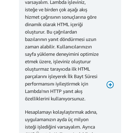
varsayalım. Lambda işleviniz,
Zamanlılık etkinken
isteğe ve birden çok aşağı akış
işlem ücreti:
hizmet çağrısının sonuçlarına göre
dinamik olarak HTML içeriği
oluşturur. Bu çağrılardan
bazılarının yanıt döndürmesi uzun
zaman alabilir. Kullanıcılarınızın
sayfa yükleme deneyimini optimize
etmek üzere, işleviniz oluşturur
oluşturmaz tarayıcıda ilk HTML
75.000 GB-sn *
parçalarını işleyerek İlk Bayt Süresi
0,0000097222 USD = 0,73
performansını iyileştirmek için
USD
Lambda'nın HTTP yanıt akış
2.240.000 GB-sn *
özelliklerini kullanıyorsunuz.
0,0000097222 USD =
Tedarik Edilen Eş
21,78 USD
Zamanlılık devre
Hesaplamayı kolaylaştırmak adına,
dışıyken işlem ücreti:
uygulamanızın ayda üç milyon
Aylık istek ücreti:
İstek ücretleri
isteği işlediğini varsayalım. Ayrıca