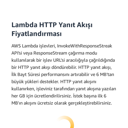
Lambda HTTP Yanıt Akışı
Fiyatlandırması
AWS Lambda işlevleri, InvokeWithResponseStreak
API'si veya ResponseStream çağırma modu
kullanılarak bir işlev URL'si aracılığıyla çağrıldığında
bir HTTP yanıt akışı döndürebilir. HTTP yanıt akışı,
İlk Bayt Süresi performansını artırabilir ve 6 MB'tan
büyük yükleri destekler. HTTP yanıt akışını
4,32
Tedarik Edilen Eş
kullanırken, işleviniz tarafından yanıt akışına yazılan
milyon GB-sn *
Zamanlılık ücreti:
her GB için ücretlendirilirsiniz. İstek başına ilk 6
0,0000041667 USD = 18
MB'ın akışını ücretsiz olarak gerçekleştirebilirsiniz.
USD
İstek ücreti: