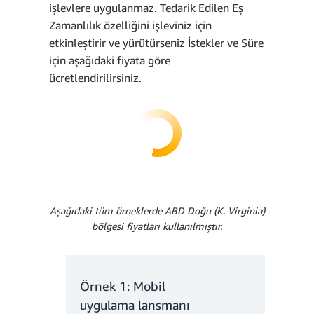
işlevlere uygulanmaz. Tedarik Edilen Eş
Zamanlılık özelliğini işleviniz için
etkinleştirir ve yürütürseniz İstekler ve Süre
için aşağıdaki fiyata göre
ücretlendirilirsiniz.
Aşağıdaki tüm örneklerde ABD Doğu (K. Virginia)
bölgesi fiyatları kullanılmıştır.
6.320.000 *
0,0000166667 USD =
105,33 USD
Örnek 1: Mobil
Aylık istek ücretleri:
uygulama lansmanı