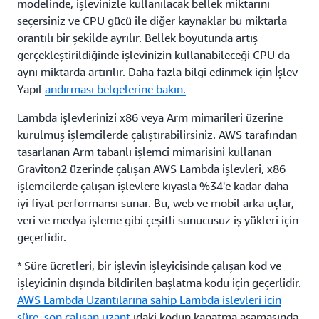
modelinde, işlevinizle kullanılacak bellek miktarını
seçersiniz ve CPU gücü ile diğer kaynaklar bu miktarla
orantılı bir şekilde ayrılır. Bellek boyutunda artış
gerçekleştirildiğinde işlevinizin kullanabileceği CPU da
aynı miktarda artırılır. Daha fazla bilgi edinmek için İşlev
Yapıl
andırması belgelerine bakın.
Lambda işlevlerinizi x86 veya Arm mimarileri üzerine
kurulmuş işlemcilerde çalıştırabilirsiniz. AWS tarafından
tasarlanan Arm tabanlı işlemci mimarisini kullanan
Graviton2 üzerinde çalışan AWS Lambda işlevleri, x86
işlemcilerde çalışan işlevlere kıyasla %34'e kadar daha
iyi fiyat performansı sunar. Bu, web ve mobil arka uçlar,
veri ve medya işleme gibi çeşitli sunucusuz iş yükleri için
geçerlidir.
* Süre ücretleri, bir işlevin işleyicisinde çalışan kod ve
işleyicinin dışında bildirilen başlatma kodu için geçerlidir.
AWS Lambda Uzantılarına sahip Lambda işlevleri için
süre, son çalışan uzant
ıdaki kodun kapatma aşamasında