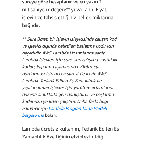
süreye göre hesaplanır ve en yakın 1
USD + 248,00 USD =
milisaniyelik değere** yuvarlanır. Fiyat,
249,49 USD
işlevinize tahsis ettiğiniz bellek miktarına
bağlıdır.
** Süre ücreti bir işlevin işleyicisinde çalışan kod
ve işleyici dışında belirtilen başlatma kodu için
geçerlidir. AWS Lambda Uzantılarına sahip
Lambda işlevleri için süre, son çalışan uzantıdaki
Aylık işlem ücretleri:
kodun, kapatma aşamasında yürütmeyi
durdurması için geçen süreyi de içerir. AWS
Lambda, Tedarik Edilen Eş Zamanlılık ile
yapılandırılan işlevler için yürütme ortamlarını
düzenli aralıklarla geri dönüştürür ve başlatma
kodunuzu yeniden çalıştırır. Daha fazla bilgi
edinmek için
Lambda Programlama Modeli
belgelerine
bakın.
Lambda ücretsiz kullanım, Tedarik Edilen Eş
Zamanlılık özelliğinin etkinleştirildiği