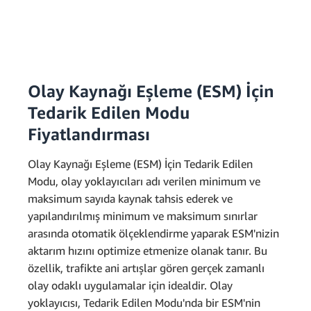
50.000
14,88 milyon
* 0,0000166667 USD =
GB-sn. * 0,0000166667 USD =
0,83 USD
248,00 USD
Aylık toplam ücret:
SnapStart ücretleri:
Olay Kaynağı Eşleme (ESM) İçin
Tedarik Edilen Modu
Fiyatlandırması
Olay Kaynağı Eşleme (ESM) İçin Tedarik Edilen
Modu, olay yoklayıcıları adı verilen minimum ve
maksimum sayıda kaynak tahsis ederek ve
yapılandırılmış minimum ve maksimum sınırlar
arasında otomatik ölçeklendirme yaparak ESM'nizin
aktarım hızını optimize etmenize olanak tanır. Bu
Toplam ücret = 18 USD +
2,68
özellik, trafikte ani artışlar gören gerçek zamanlı
0,40 USD + 0,73 USD +
milyon GB-sn. * 0,0000015046
olay odaklı uygulamalar için idealdir. Olay
1.850.000 * 0,0000166667
0,83 USD = 19,96 USD
USD = 4,03 USD
yoklayıcısı, Tedarik Edilen Modu'nda bir ESM'nin
USD = 30,83 USD