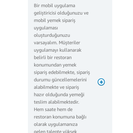
Bir mobil uygulama
geliştiricisi olduğunuzu ve
mobil yemek sipariş
uygulaması
oluşturduğunuzu
varsayalım. Müşteriler
uygulamayı kullanarak
belirli bir restoran
konumundan yemek
sipariş edebilmekte, sipariş
durumu güncellemelerini
alabilmekte ve sipariş
hazır olduğunda yemeği
teslim alabilmektedir.
5
Hem saate hem de
milyon * 0,2 USD/milyon
restoran konumuna bağlı
= 1 USD
olarak uygulamanıza
gelen talepte yüksek