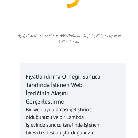
Aşağıdaki tüm örneklerde ABD Doğu (K. Virginia) Bölgesi fiyatları
kullanılmıştır.
Fiyatlandırma Örneği: Sunucu
Tarafında İşlenen Web
İçeriğinin Akışını
2 * 0,20
Gerçekleştirme
USD = 0,40 USD
2.419.200 GB-sn *
Bir web uygulaması geliştiricisi
0,0000041667 USD =
Tedarik Edilen Eş
olduğunuzu ve bir Lambda
10,08 USD
Zamanlılık etkinken
işlevinde sunucu tarafında işlenen
işlem ücreti:
bir web sitesi oluşturduğunuzu
Tedarik Edilen Eş