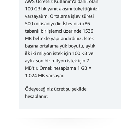
AWS Ücretsiz Kullanım'a dahil olan
100 GB'lık yanıt akışını tükettiğinizi
2
varsayalım. Ortalama işlev süresi
milyon * 0,2 USD/milyon
500 milisaniyedir. İşlevinizi x86
= 0,40 USD
tabanlı bir işlemci üzerinde 1536
7,44 milyon *
MB bellekle yapılandırdınız. İstek
Aylık toplam ücret:
0,20 USD/milyon = 1,49 USD
başına ortalama yük boyutu, aylık
ilk iki milyon istek için 100 KB ve
Aylık işlem ücretleri
aylık son bir milyon istek için 7
MB'tır. Örnek hesaplama 1 GB =
1.024 MB varsayar.
= 10,08 USD
Ödeyeceğiniz ücret şu şekilde
+ 21,78 USD + 0,40 USD =
hesaplanır:
32,26 USD
Aylık işlem ücretleri