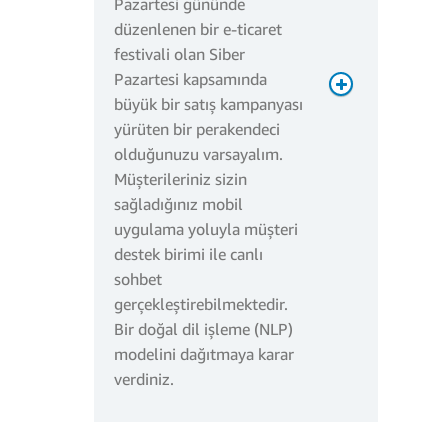
Pazartesi gününde
düzenlenen bir e-ticaret
festivali olan Siber
Pazartesi kapsamında
2.520.000 *
büyük bir satış kampanyası
0,0000000309 USD = 0,08
yürüten bir perakendeci
USD
olduğunuzu varsayalım.
Müşterileriniz sizin
Aylık toplam ücretler:
sağladığınız mobil
uygulama yoluyla müşteri
destek birimi ile canlı
sohbet
Aylık 106,41
gerçekleştirebilmektedir.
USD
Bir doğal dil işleme (NLP)
modelini dağıtmaya karar
verdiniz.