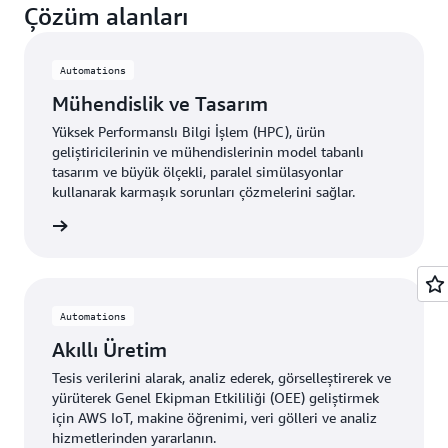
Çözüm alanları
Automations
Mühendislik ve Tasarım
Yüksek Performanslı Bilgi İşlem (HPC), ürün
geliştiricilerinin ve mühendislerinin model tabanlı
tasarım ve büyük ölçekli, paralel simülasyonlar
kullanarak karmaşık sorunları çözmelerini sağlar.
edinin »
Automations
Akıllı Üretim
Tesis verilerini alarak, analiz ederek, görselleştirerek ve
yürüterek Genel Ekipman Etkililiği (OEE) geliştirmek
için AWS IoT, makine öğrenimi, veri gölleri ve analiz
hizmetlerinden yararlanın.