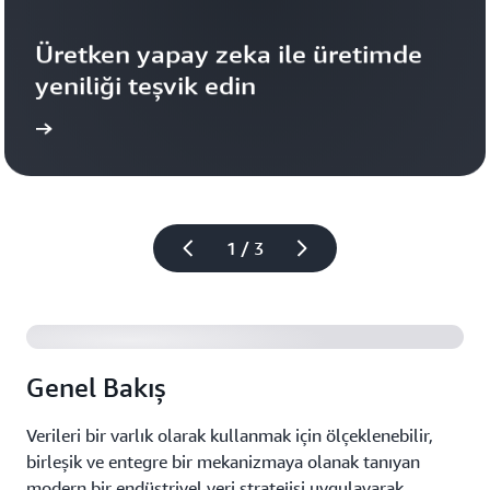
Üretken yapay zeka ile üretimde 
yeniliği teşvik edin
dinin
Daha fazla bilgi e
1 / 3
Genel Bakış
Verileri bir varlık olarak kullanmak için ölçeklenebilir,
birleşik ve entegre bir mekanizmaya olanak tanıyan
modern bir endüstriyel veri stratejisi uygulayarak