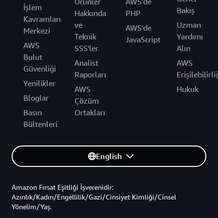
Ürünler
AWS'de
İşlem
Bakış
Hakkında
PHP
Kavramları
ve
Uzman
AWS'de
Merkezi
Teknik
Yardımı
JavaScript
AWS
SSS'ler
Alın
Bulut
Analist
AWS
Güvenliği
Raporları
Erişilebilirli
Yenilikler
AWS
Hukuk
Bloglar
Çözüm
Basın
Ortakları
Bültenleri
English
Amazon Fırsat Eşitliği İşverenidir:
Azınlık/Kadın/Engellilik/Gazi/Cinsiyet Kimliği/Cinsel
Yönelim/Yaş.