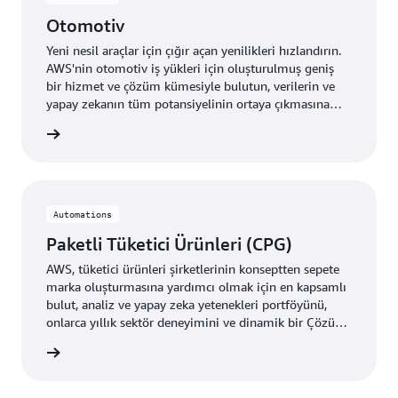
Otomotiv
Yeni nesil araçlar için çığır açan yenilikleri hızlandırın.
AWS'nin otomotiv iş yükleri için oluşturulmuş geniş
bir hizmet ve çözüm kümesiyle bulutun, verilerin ve
yapay zekanın tüm potansiyelinin ortaya çıkmasına
nasıl yardımcı olduğunu öğrenin.
fedin »
Automations
Paketli Tüketici Ürünleri (CPG)
AWS, tüketici ürünleri şirketlerinin konseptten sepete
marka oluşturmasına yardımcı olmak için en kapsamlı
bulut, analiz ve yapay zeka yetenekleri portföyünü,
onlarca yıllık sektör deneyimini ve dinamik bir Çözüm
Ortağı topluluğunu sunar.
fedin »