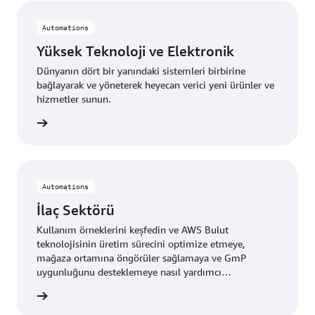
Automations
Yüksek Teknoloji ve Elektronik
Dünyanın dört bir yanındaki sistemleri birbirine
bağlayarak ve yöneterek heyecan verici yeni ürünler ve
hizmetler sunun.
fedin »
Automations
İlaç Sektörü
Kullanım örneklerini keşfedin ve AWS Bulut
teknolojisinin üretim sürecini optimize etmeye,
mağaza ortamına öngörüler sağlamaya ve GmP
uygunluğunu desteklemeye nasıl yardımcı
olabileceğini öğrenin.
fedin »