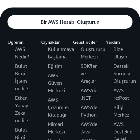
Bir AWS Hesabı Oluşturun
Öğrenin
Kaynaklar
Geliştiriciler
Yardım
AWS
Kullanmaya
Oluşturucu
Bize
Nedir?
Başlama
Merkezi
Ulaşın
Bulut
Eğitim
SDK'ler
Destek
Bilgi
ve
Sorgusu
AWS
İşlem
Araçlar
Oluşturun
Güven
nedir?
Merkezi
AWS'de
AWS
Etken
.NET
re:Post
AWS
Yapay
Çözümleri
AWS'de
Bilgi
Zeka
Kitaplığı
Python
Merkezi
nedir?
Mimari
AWS'de
AWS
Bulut
Merkezi
Java
Destek’e
Bilgi
Genel