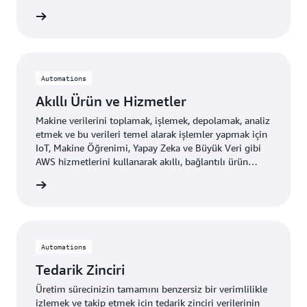
edinin »
Automations
Akıllı Ürün ve Hizmetler
Makine verilerini toplamak, işlemek, depolamak, analiz
etmek ve bu verileri temel alarak işlemler yapmak için
IoT, Makine Öğrenimi, Yapay Zeka ve Büyük Veri gibi
AWS hizmetlerini kullanarak akıllı, bağlantılı ürün
tekliflerinizde yenilikler yapın.
edinin »
Automations
Tedarik Zinciri
Üretim sürecinizin tamamını benzersiz bir verimlilikle
izlemek ve takip etmek için tedarik zinciri verilerinin