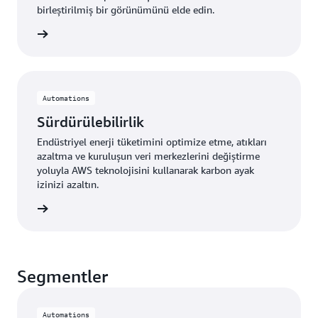
birleştirilmiş bir görünümünü elde edin.
edinin »
Automations
Sürdürülebilirlik
Endüstriyel enerji tüketimini optimize etme, atıkları
azaltma ve kuruluşun veri merkezlerini değiştirme
yoluyla AWS teknolojisini kullanarak karbon ayak
izinizi azaltın.
edinin »
Segmentler
Automations