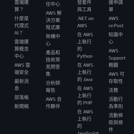
雲端運
發套件
援申請
任中心
算？
與工具
單
AWS 解
什麼是
.NET on
AWS
決方案
代理式
AWS
re:Post
程式庫
AI？
在 AWS
知識中
架構中
雲端運
上執行
心
心
算概念
的
AWS
產品和
中心
Python
Support
技術常
AWS 雲
在 AWS
概觀
見問答
端安全
上執行
集
AWS 可
的 Java
最新消
存取性
分析師
息
在 AWS
報告
法務
上執行
部落格
AWS 合
活動行
的 PHP
新聞稿
作夥伴
為準則
在 AWS
活動條
上執行
款與條
的
件
JavaScript