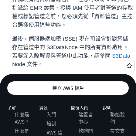
指派給 EMR 叢集、授與 IAM 使用者對管道的存取
權或標記管道之前，您必須先從「資料管道」主控
台選擇使用這些功能。
最後，伺服器端加密 (SSE) 現在預設會針對您儲
存在管道中的 S3DataNode 中的所有資料啟用。
若要深入瞭解資料管道中此功能，請參閱
S3Data
Node 文件。
建立 AWS 帳戶
了解
資源
開發人員
說明
什麼是
入門
建置者
聯絡我
AWS？
中心
們
培訓
什麼是
軟體開
提交支
AWS 信