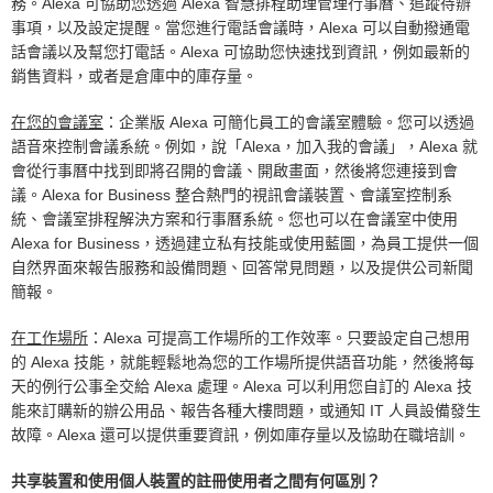
務。Alexa 可協助您透過 Alexa 智慧排程助理管理行事曆、追蹤待辦
事項，以及設定提醒。當您進行電話會議時，Alexa 可以自動撥通電
話會議以及幫您打電話。Alexa 可協助您快速找到資訊，例如最新的
銷售資料，或者是倉庫中的庫存量。
在您的會議室
：企業版 Alexa 可簡化員工的會議室體驗。您可以透過
語音來控制會議系統。例如，說「Alexa，加入我的會議」，Alexa 就
會從行事曆中找到即將召開的會議、開啟畫面，然後將您連接到會
議。Alexa for Business 整合熱門的視訊會議裝置、會議室控制系
統、會議室排程解決方案和行事曆系統。您也可以在會議室中使用
Alexa for Business，透過建立私有技能或使用藍圖，為員工提供一個
自然界面來報告服務和設備問題、回答常見問題，以及提供公司新聞
簡報。
在工作場所
：Alexa 可提高工作場所的工作效率。只要設定自己想用
的 Alexa 技能，就能輕鬆地為您的工作場所提供語音功能，然後將每
天的例行公事全交給 Alexa 處理。Alexa 可以利用您自訂的 Alexa 技
能來訂購新的辦公用品、報告各種大樓問題，或通知 IT 人員設備發生
故障。Alexa 還可以提供重要資訊，例如庫存量以及協助在職培訓。
共享裝置和使用個人裝置的註冊使用者之間有何區別？