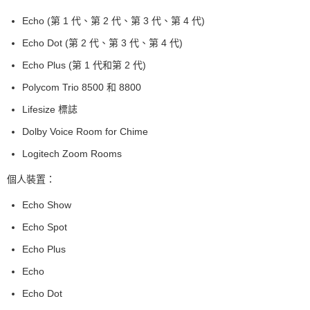
Echo (第 1 代、第 2 代、第 3 代、第 4 代)
Echo Dot (第 2 代、第 3 代、第 4 代)
Echo Plus (第 1 代和第 2 代)
Polycom Trio 8500 和 8800
Lifesize 標誌
Dolby Voice Room for Chime
Logitech Zoom Rooms
個人裝置：
Echo Show
Echo Spot
Echo Plus
Echo
Echo Dot