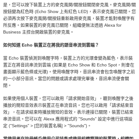
是，您可以按下裝置上方的麥克風開/關按鈕關閉麥克風。麥克風開/關
按鈕變為紅色時 (Echo Show 上有紅色 LED)，表示麥克風已關閉。您
必須再次按下麥克風開/關按鈕重新啟用麥克風，裝置才能對喚醒字有
所反應。如果裝置的麥克風已關閉，組織便無法透過 Alexa for
Business 主控台開啟裝置的麥克風。
如何知道 Echo 裝置正在將我的語音串流到雲端？
當 Echo 裝置偵測到喚醒字時，裝置上方的光環會變為藍色，表示裝
置正在將音訊串流到雲端 (如果是 Echo Show 和 Echo Spot，則會在
畫面顯示藍色條或光環)。使用喚醒字時，音訊串流會包含喚醒字之前
的一小部分音訊。當您的問題或請求處理完畢後，音訊串流便會關
閉。
如果使用個人裝置，您可以啟用「請求開始音效」，聽到喚醒字之後
播放的簡短音效表示裝置正在串流音訊。您也可以啟用「請求結束音
效」，在請求結束時播放簡短的音效，表示連接已關閉，裝置已結束
串流音訊。您可以在 Alexa 應用程式的 "Sounds" 設定中進行這項設
定 ("Settings" > [您的裝置名稱] > "Sounds")。
當使用者在註冊帳戶使用公司技能或使用組織管理的裝置時，組織如