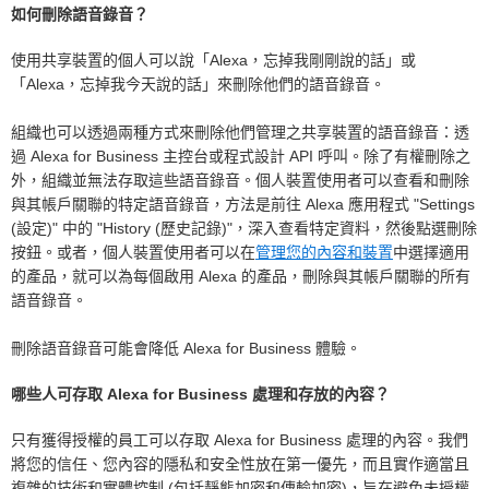
如何刪除語音錄音？
使用共享裝置的個人可以說「Alexa，忘掉我剛剛說的話」或
「Alexa，忘掉我今天說的話」來刪除他們的語音錄音。
組織也可以透過兩種方式來刪除他們管理之共享裝置的語音錄音：透
過 Alexa for Business 主控台或程式設計 API 呼叫。除了有權刪除之
外，組織並無法存取這些語音錄音。個人裝置使用者可以查看和刪除
與其帳戶關聯的特定語音錄音，方法是前往 Alexa 應用程式 "Settings
(設定)" 中的 "History (歷史記錄)"，深入查看特定資料，然後點選刪除
按鈕。或者，個人裝置使用者可以在
管理您的內容和裝置
中選擇適用
的產品，就可以為每個啟用 Alexa 的產品，刪除與其帳戶關聯的所有
語音錄音。
刪除語音錄音可能會降低 Alexa for Business 體驗。
哪些人可存取 Alexa for Business 處理和存放的內容？
只有獲得授權的員工可以存取 Alexa for Business 處理的內容。我們
將您的信任、您內容的隱私和安全性放在第一優先，而且實作適當且
複雜的技術和實體控制 (包括靜態加密和傳輸加密)，旨在避免未授權