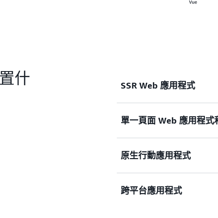
建置什
SSR Web 應用程式
使用 Next.js 和 Nu
單一頁面 Web 應用程
及進行 SEO。使用 Amplif
軟體保護的驗證實作伺服器
透過自動化 CI/CD，在
原生行動應用程式
各地的 AWS 內容交付網路
和資料的完整堆疊邏輯。
使用 Amplify 的前端程式庫和
跨平台應用程式
立具有身分驗證、資料、儲存和
應用程式。
使用 Amplify 的程式