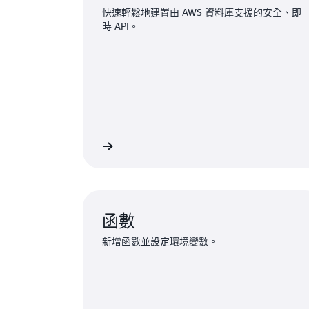
快速輕鬆地建置由 AWS 資料庫支援的安全、即
時 API。
將應用程式連接到資料
啟用
函數
新增函數並設定環境變數。