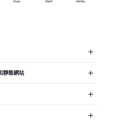
xt 部署及託管伺服器端轉譯的應用程式，以提高效能
式和靜態網站
y 的 JavaScript 程式庫，以路由的資料和中介
端動作。
數百個邊緣節點將您的應用程式前端部署至全球
 (CDN)。新增具有身分驗證、授權、儲存空間
後端佈建，在 Swift、Kotlin 或 Java 中建
推送通知等功能的原生 iOS 和 Android
庫和後端資源，建置具有使用者身分驗證、資料和