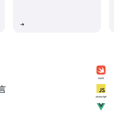
ify + CDK
了解 Amplify Flutt
言