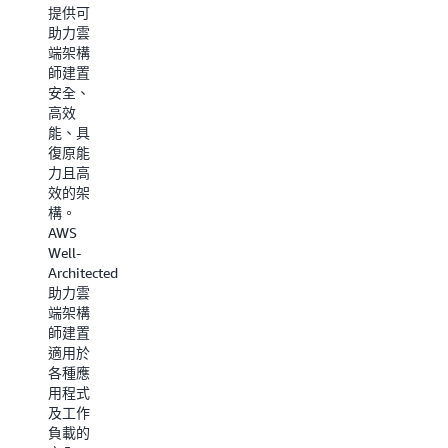
合您使
為您的
提供可
用案例
架構選
助力雲
的服
擇適合
端架構
務。
的服
師建置
務。
安全、
現已針
高效
對各種
閱讀白
能、具
服務類
皮書
復原能
別提供
力且高
決策指
效的架
南，包
構。
括機器
AWS
學習、
Well-
分析、
Architected
容器、
助力雲
儲存、
端架構
網路服
師建置
務等。
適用於
各種應
探索所
用程式
有指南
及工作
負載的