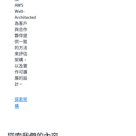
AWS
Well-
Architected
為客戶
與合作
夥伴提
供一致
的方法
來評估
架構，
以及實
作可擴
展的設
計。
探索架
構