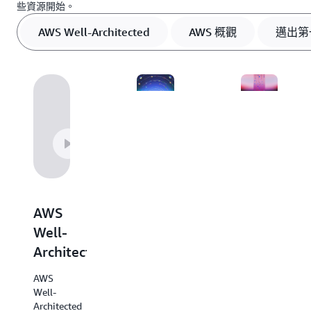
些資源開始。
AWS Well-Architected
AWS 概觀
邁出第
AWS
決策
概觀
指南
探索這
AWS 決
個有用
策指南
的資
AWS
提供了
源，其
我們服
Well-
中概述
務概觀
了手上
Architected
及指
的每項
引，可
AWS 服
AWS
協助您
務，可
Well-
選擇適
幫助您
Architected