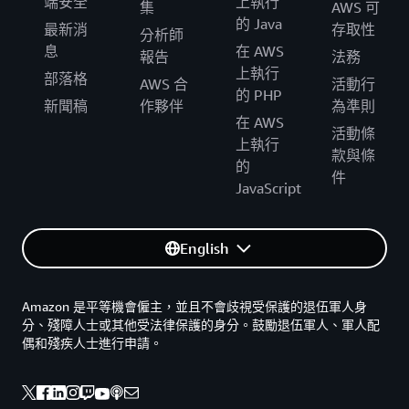
端安全
上執行
集
AWS 可
的 Java
最新消
存取性
分析師
息
在 AWS
報告
法務
上執行
部落格
AWS 合
活動行
的 PHP
新聞稿
作夥伴
為準則
在 AWS
活動條
上執行
款與條
的
件
JavaScript
English
Amazon 是平等機會僱主，並且不會歧視受保護的退伍軍人身
分、殘障人士或其他受法律保護的身分。鼓勵退伍軍人、軍人配
偶和殘疾人士進行申請。