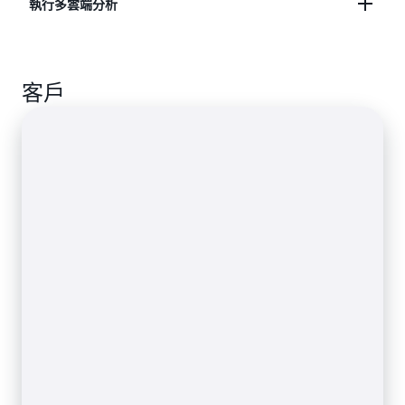
在 SQL 查詢或 Python 中使用 ML 模型簡化複雜任
執行多雲端分析
務，例如異常偵測、客群分析及銷售預測。
進一步了解資料連接器
使用 Amazon QuickSight 查詢 Azure Synapse
進一步了解 SQL 查詢和 ML 模型
客戶
Analytics 資料並將結果視覺化。
進一步了解如何查詢 Azure 突觸分析資料