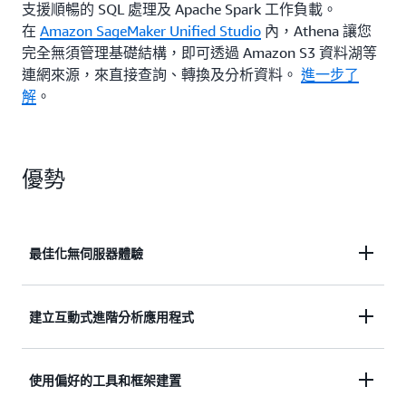
支援順暢的 SQL 處理及 Apache Spark 工作負載。
在
Amazon SageMaker Unified Studio
內，Athena 讓您
完全無須管理基礎結構，即可透過 Amazon S3 資料湖等
連網來源，來直接查詢、轉換及分析資料。
進一步了
解
。
優勢
最佳化無伺服器體驗
透過無伺服器體驗，以簡化、近乎即時的方式啟動
建立互動式進階分析應用程式
SQL 或 Apache Spark 分析工作負載。
使用內部部署、資料湖或雲端儲存中的資料建置互動
使用偏好的工具和框架建置
進一步了解
式進階分析應用程式。