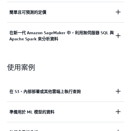
支援選擇語言、開放資料格式、開放原始碼架構，以
簡單且可預測的定價
進一步了解
及商業智慧 (BI) 與機器學習 (ML) 工具整合來獲得彈
性。
簡單且可預測的定價 — 根據您執行的查詢或使用的
在新一代 Amazon SageMaker 中，利用無伺服器 SQL 與
Apache Spark 來分析資料
運算付費。
進一步了解
進一步了解
藉助新一代 Amazon SageMaker 中提供的 Amazon
使用案例
Athena，您可使用直觀化的查詢編輯器，來簡化
SQL 驅動型解析，從而提供統一的環境來編寫、執行
及視覺化查詢。您可在組織中，安全地共用結果與工
作流程，藉此來進行即時協作，從而加速獲取洞察。
在 S3、內部部署或其他雲端上執行查詢
進一步了解
提交單一 SQL 查詢以分析在 S3、內部或
多雲端環境
準備用於 ML 模型的資料
中執行的關聯式、非關聯式、物件和自定資料來源中
的資料。