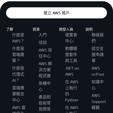
建立 AWS 帳戶
了解
資源
開發人員
說明
什麼是
入門
建置者
聯絡我
AWS？
中心
們
培訓
什麼是
軟體開
提交支
AWS 信
雲端運
發套件
援申請
任中心
算？
與工具
單
AWS 解
什麼是
.NET on
AWS
決方案
代理式
AWS
re:Post
程式庫
AI？
在 AWS
知識中
架構中
雲端運
上執行
心
心
算概念
的
AWS
產品和
中心
Python
Support
技術常
AWS 雲
在 AWS
概觀
見問答