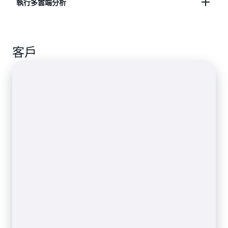
在 SQL 查詢或 Python 中使用 ML 模型簡化複雜任
執行多雲端分析
務，例如異常偵測、客群分析及銷售預測。
進一步了解資料連接器
使用 Amazon QuickSight 查詢 Azure Synapse
進一步了解 SQL 查詢和 ML 模型
客戶
Analytics 資料並將結果視覺化。
進一步了解如何查詢 Azure 突觸分析資料