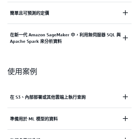
支援選擇語言、開放資料格式、開放原始碼架構，以
簡單且可預測的定價
進一步了解
及商業智慧 (BI) 與機器學習 (ML) 工具整合來獲得彈
性。
簡單且可預測的定價 — 根據您執行的查詢或使用的
在新一代 Amazon SageMaker 中，利用無伺服器 SQL 與
Apache Spark 來分析資料
運算付費。
進一步了解
進一步了解
藉助新一代 Amazon SageMaker 中提供的 Amazon
使用案例
Athena，您可使用直觀化的查詢編輯器，來簡化
SQL 驅動型解析，從而提供統一的環境來編寫、執行
及視覺化查詢。您可在組織中，安全地共用結果與工
作流程，藉此來進行即時協作，從而加速獲取洞察。
在 S3、內部部署或其他雲端上執行查詢
進一步了解
提交單一 SQL 查詢以分析在 S3、內部或
多雲端環境
準備用於 ML 模型的資料
中執行的關聯式、非關聯式、物件和自定資料來源中
的資料。