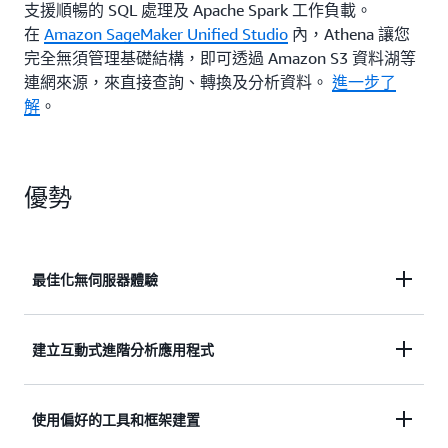
支援順暢的 SQL 處理及 Apache Spark 工作負載。
在
Amazon SageMaker Unified Studio
內，Athena 讓您
完全無須管理基礎結構，即可透過 Amazon S3 資料湖等
連網來源，來直接查詢、轉換及分析資料。
進一步了
解
。
優勢
最佳化無伺服器體驗
透過無伺服器體驗，以簡化、近乎即時的方式啟動
建立互動式進階分析應用程式
SQL 或 Apache Spark 分析工作負載。
使用內部部署、資料湖或雲端儲存中的資料建置互動
使用偏好的工具和框架建置
進一步了解
式進階分析應用程式。