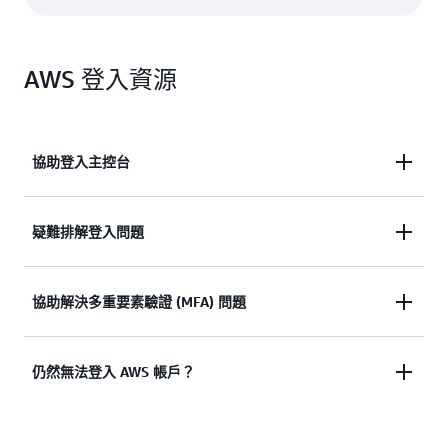
AWS 登入資源
協助登入主控台
需要協助登入 AWS 管理主控台嗎？
疑難排解登入問題
查看文件
嘗試登入，但憑證無效？ 或者沒有憑證來存取 AWS
協助解決多重要素驗證 (MFA) 問題
根使用者帳戶？
多重因素驗證 (MFA) 裝置遺失或無法使用
仍然無法登入 AWS 帳戶？
檢視解決方案
檢視解決方案
如果您仍然無法登入 AWS 帳戶，請填寫此表單。