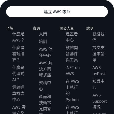
建立 AWS 帳戶
了解
資源
開發人員
說明
什麼是
入門
建置者
聯絡我
AWS？
中心
們
培訓
什麼是
軟體開
提交支
AWS 信
雲端運
發套件
援申請
任中心
算？
與工具
單
AWS 解
什麼是
.NET on
AWS
決方案
代理式
AWS
re:Post
程式庫
AI？
在 AWS
知識中
架構中
雲端運
上執行
心
心
算概念
的
AWS
產品和
中心
Python
Support
技術常
AWS 雲
在 AWS
概觀
見問答
端安全
上執行