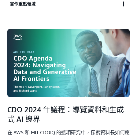
組織優先考慮資料品質改進 (49%) 和整合
實作重點領域
89% 的執行團隊直接參與生成式 AI 決策
(46%)，以實現生成式 AI 的成功
跨職能協作正在成為關鍵成功因素
對資料和生成式 AI 專案的明確擁有權與實作成功
軟體工程 (61%) 引領生成式 AI 的採用
密切相關
客戶服務和員工生產力影響最大
46% 的組織正在積極改善資料整合能力
42% 投資人才發展和團隊重組
CDO 2024 年議程：導覽資料和生成
式 AI 邊界
在 AWS 和 MIT CDOIQ 的這項研究中，探索資料長如何應