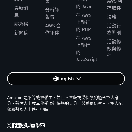
集
AWS 可
的 Java
最新消
存取性
分析師
息
在 AWS
報告
法務
上執行
部落格
AWS 合
活動行
的 PHP
新聞稿
作夥伴
為準則
在 AWS
活動條
上執行
款與條
的
件
JavaScript
English
Amazon 是平等機會僱主，並且不會歧視受保護的退伍軍人身
分、殘障人士或其他受法律保護的身分。鼓勵退伍軍人、軍人配
偶和殘疾人士進行申請。