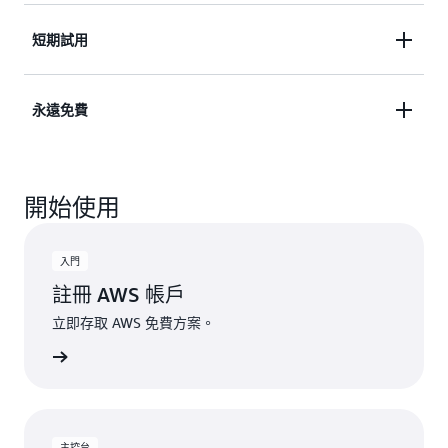
並試驗 AWS 服務，最長可達 6 個月。
存取超過 150 項依用量計費定價的 AWS 服務完備產
短期試用
品組合，並充分利用超過 30 項永遠免費服務。建置
並擴展您的解決方案，讓您勝券在握。
藉助限量免費試用，體驗精選 AWS 服務。開始使用
永遠免費
服務，即可開始試用，並充分利用任何符合資格的抵
用金，獲取超出試用限制的用量。
善用具有指定每月限制的永久免費服務。客戶超出這
開始使用
些免費用量限制，或者存取未包含於免費方案的功能
時，即會自動套用抵用金來支付額外的費用。
入門
註冊 AWS 帳戶
立即存取 AWS 免費方案。
WS 帳戶
主控台