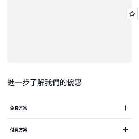
進一步了解我們的優惠
免費方案
利用最高 200 USD 的免費方案抵用金，開始您的
付費方案
AWS 之旅。取得超過 30 項永遠免費服務。免費探索