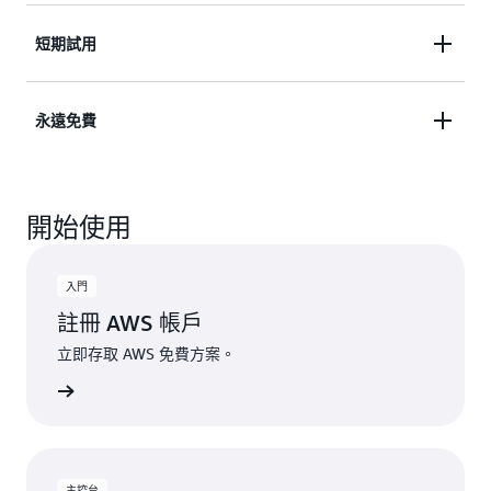
並試驗 AWS 服務，最長可達 6 個月。
存取超過 150 項依用量計費定價的 AWS 服務完備產
短期試用
品組合，並充分利用超過 30 項永遠免費服務。建置
並擴展您的解決方案，讓您勝券在握。
藉助限量免費試用，體驗精選 AWS 服務。開始使用
永遠免費
服務，即可開始試用，並充分利用任何符合資格的抵
用金，獲取超出試用限制的用量。
善用具有指定每月限制的永久免費服務。客戶超出這
開始使用
些免費用量限制，或者存取未包含於免費方案的功能
時，即會自動套用抵用金來支付額外的費用。
入門
註冊 AWS 帳戶
立即存取 AWS 免費方案。
WS 帳戶
主控台