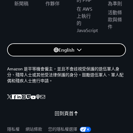
的 PHP
新聞稿
作夥伴
為準則
在 AWS
活動條
上執行
款與條
的
件
JavaScript
English
Amazon 是平等機會僱主，並且不會歧視受保護的退伍軍人身
分、殘障人士或其他受法律保護的身分。鼓勵退伍軍人、軍人配
偶和殘疾人士進行申請。
回到頁首
隱私權
網站條款
您的隱私權選擇