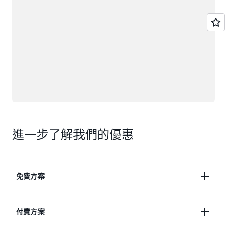
進一步了解我們的優惠
免費方案
利用最高 200 USD 的免費方案抵用金，開始您的
付費方案
AWS 之旅。取得超過 30 項永遠免費服務。免費探索