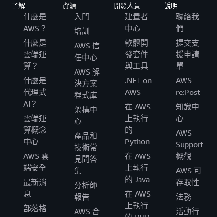
了解
資源
開發人員
說明
什麼是
入門
建置者
聯絡我
AWS？
中心
們
培訓
什麼是
軟體開
提交支
AWS 信
雲端運
發套件
援申請
任中心
算？
與工具
單
AWS 解
什麼是
.NET on
AWS
決方案
代理式
AWS
re:Post
程式庫
AI？
在 AWS
知識中
架構中
雲端運
上執行
心
心
算概念
的
AWS
產品和
中心
Python
Support
技術常
AWS 雲
在 AWS
概觀
見問答
端安全
上執行
集
AWS 可
的 Java
最新消
存取性
分析師
息
在 AWS
報告
法務
上執行
部落格
AWS 合
活動行